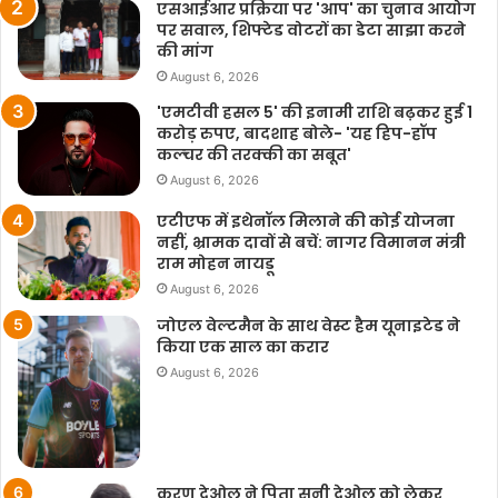
एसआईआर प्रक्रिया पर 'आप' का चुनाव आयोग
पर सवाल, शिफ्टेड वोटरों का डेटा साझा करने
की मांग
August 6, 2026
'एमटीवी हसल 5' की इनामी राशि बढ़कर हुई 1
करोड़ रुपए, बादशाह बोले- 'यह हिप-हॉप
कल्चर की तरक्की का सबूत'
August 6, 2026
एटीएफ में इथेनॉल मिलाने की कोई योजना
नहीं, भ्रामक दावों से बचें: नागर विमानन मंत्री
राम मोहन नायडू
August 6, 2026
जोएल वेल्टमैन के साथ वेस्ट हैम यूनाइटेड ने
किया एक साल का करार
August 6, 2026
करण देओल ने पिता सनी देओल को लेकर