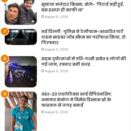
सुनाया मजेदार किस्सा, बोले- 'पिटाई नहीं हुई,
बस इशारा ही काफी था'
August 6, 2026
नई दिल्ली : पुलिस ने टेलीग्राम-आधारित पार्ट
टाइम साइबर जॉब स्कैम का पर्दाफाश किया, दो
गिरफ्तार
August 6, 2026
सड़क दुर्घटनाओं में पति-पत्नी समेत 6 लोगों की
गई जान, रफ्तार बनी वजह
August 6, 2026
अंडर-20 एथलेटिक्स वर्ल्ड चैंपियनशिप:
अमानत कंबोज ने विमेंस डिस्कस थ्रो के
फाइनल में जगह बनाई
August 6, 2026