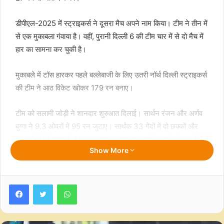
डीपीएल-2025 में स्ट्राइकर्स ने दूसरा मैच अपने नाम किया। टीम ने तीन में
से एक मुकाबला गंवाया है। वहीं, पुरानी दिल्ली 6 की टीम चार में से दो मैच में
हार का सामना कर चुकी है।
मुकाबले में टॉस हारकर पहले बल्लेबाजी के लिए उतरी नॉर्थ दिल्ली स्ट्राइकर्स
की टीम ने आठ विकेट खोकर 179 रन बनाए।
टीम को सलामी जोड़ी ने शानदार शुरुआत दिलाई। सार्थन रंजन और अर्णव
बुग्गा ने 9.3 ओवरों में 95 रन जुटाए। सार्थक 33 गेंदों में दो छक्कों और
सात चौकों की मदद से 51 रन बनाकर आउट हुए, जबकि अर्णव ने 26 गेंदों में
Show More
39 रन की पारी खेली।
इनके अलावा प्रणव राजवंशी ने टीम के खाते में 27 रन जोड़े, जबकि वैभव
Facebook
Twitter
WhatsApp
कांडपाल 14 रन बनाकर आउट हुए।
विपक्षी टीम की ओर से रजनीश दादर ने सर्वाधिक तीन विकेट झटके। उनके