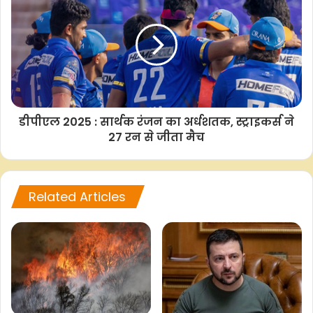
e
t
t
y
r
b
s
t
L
e
o
A
e
i
o
p
r
n
k
p
k
डीपीएल 2025 : सार्थक रंजन का अर्धशतक, स्ट्राइकर्स ने
27 रन से जीता मैच
Related Articles