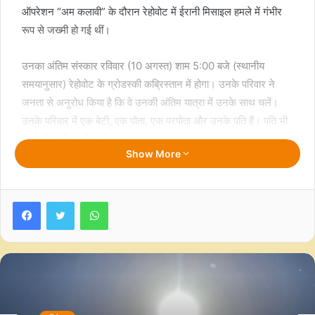
ऑपरेशन “अम कलावी” के दौरान रेहोवोट में ईरानी मिसाइल हमले में गंभीर
रूप से जख्मी हो गई थीं।
उनका अंतिम संस्कार रविवार (10 अगस्त) शाम 5:00 बजे (स्थानीय
समयानुसार) रेहोवोट के ग्रोडस्की कब्रिस्तान में होगा। उनके परिवार ने
जनता से अनुरोध किया है कि वे उनकी अंतिम यात्रा में उनके साथ चलें।
उनके परिवार में एक बेटी, एक पोता, एक परपोता और उनके पति हैं। पति भी
होलोकॉस्ट में बच निकले थे।
Show More
द इजरायल टाइम्स की खबर के मुताबिक 13 जून से 25 जून 2025 के बीच
चले संघर्ष में 30 लोग मारे गए थे। इनमें से एक ही परिवार के 29 सदस्य भी
Facebook
Twitter
WhatsApp
शामिल थे।
ओल्गा यहूदी नरसंहार सर्वाइवर थीं। 1933 में जर्मनी की सत्ता पर काबिज
होने के बाद एडोल्फ हिटलर ने अपना नस्लवादी साम्राज्य बनाया था।
तानाशाह ने यहूदियों को चुन-चुनकर मारा। हिटलर की ये नफरत होलोकास्ट
के रूप में सामने आई। जो पोलैंड में खुले ऑशविच कन्सनट्रेशन कैंप से शुरू