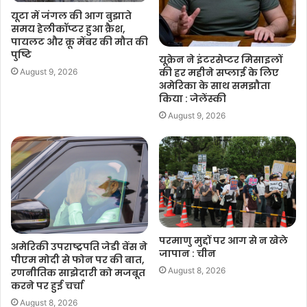
यूटा में जंगल की आग बुझाते
समय हेलीकॉप्टर हुआ क्रैश,
पायलट और क्रू मेंबर की मौत की
पुष्टि
यूक्रेन ने इंटरसेप्टर मिसाइलों
की हर महीने सप्लाई के लिए
August 9, 2026
अमेरिका के साथ समझौता
किया : जेलेंस्की
August 9, 2026
परमाणु मुद्दों पर आग से न खेले
अमेरिकी उपराष्ट्रपति जेडी वेंस ने
जापान : चीन
पीएम मोदी से फोन पर की बात,
August 8, 2026
रणनीतिक साझेदारी को मजबूत
करने पर हुई चर्चा
August 8, 2026