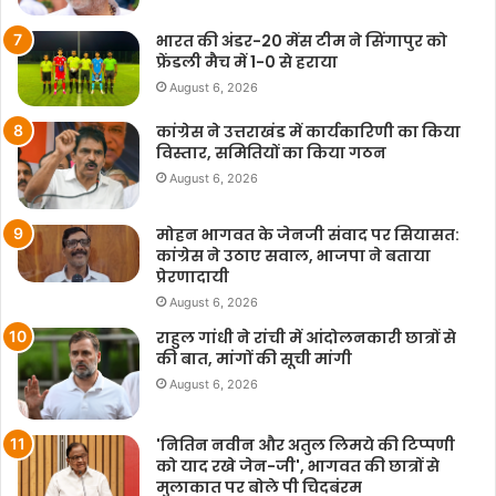
नेटवर्क या तकनीकी समस्या होने पर वैकल्पिक व्यवस्था भी रहेगी।
भारत की अंडर-20 मेंस टीम ने सिंगापुर को
फ्रेंडली मैच में 1-0 से हराया
प्रश्न 21: काम की जगह पर कौन-कौन सी सुविधाएं मिलेंगी?
August 6, 2026
कांग्रेस ने उत्तराखंड में कार्यकारिणी का किया
सुरक्षित पीने का पानी, बच्चों और मजदूरों के लिए छाया और प्राथमिक उपचार
विस्तार, समितियों का किया गठन
की सुविधा उपलब्ध होगी।
August 6, 2026
प्रश्न 22: क्या खेती के व्यस्त मौसम में काम जारी रहेगा?
मोहन भागवत के जेनजी संवाद पर सियासत:
कांग्रेस ने उठाए सवाल, भाजपा ने बताया
प्रेरणादायी
नहीं। बुवाई और कटाई जैसे व्यस्त कृषि मौसम में राज्य सरकारें काम रोकने
August 6, 2026
की अवधि तय कर सकेंगी।
राहुल गांधी ने रांची में आंदोलनकारी छात्रों से
की बात, मांगों की सूची मांगी
प्रश्न 23: यदि काम गांव से 5 किलोमीटर दूर मिला तो क्या होगा?
August 6, 2026
5 किलोमीटर से ज्यादा दूरी पर काम मिलने पर मजदूरों को 10 प्रतिशत
'नितिन नवीन और अतुल लिमये की टिप्पणी
अतिरिक्त मजदूरी यात्रा और रहने के खर्च के लिए मिलेगी।
को याद रखे जेन-जी', भागवत की छात्रों से
मुलाकात पर बोले पी चिदबंरम