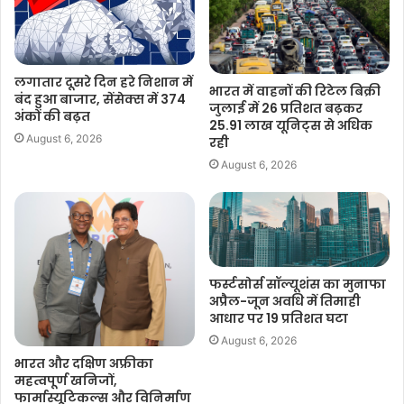
हां। जिन मनरेगा जॉब कार्ड धारकों का ई-केवाईसी पूरा है, उनके कार्ड तब
तक मान्य रहेंगे जब तक नए ग्रामीण रोजगार गारंटी कार्ड जारी नहीं हो जाते।
लगातार दूसरे दिन हरे निशान में
भारत में वाहनों की रिटेल बिक्री
बंद हुआ बाजार, सेंसेक्स में 374
प्रश्न 10: इस कानून के तहत कौन रोजगार पाने का पात्र होगा?
जुलाई में 26 प्रतिशत बढ़कर
अंकों की बढ़त
25.91 लाख यूनिट्स से अधिक
August 6, 2026
रही
हर ग्रामीण परिवार, जिसके वयस्क सदस्य अकुशल शारीरिक कार्य करना
August 6, 2026
चाहते हैं, रोजगार पाने के पात्र होंगे।
प्रश्न 11: ग्रामीण रोजगार गारंटी कार्ड के लिए आवेदन कैसे होगा?
जिस परिवार के पास मनरेगा जॉब कार्ड नहीं है, वह ग्राम पंचायत में परिवार के
फर्स्टसोर्स सॉल्यूशंस का मुनाफा
सदस्यों की जानकारी देकर आवेदन कर सकता है।
अप्रैल-जून अवधि में तिमाही
आधार पर 19 प्रतिशत घटा
प्रश्न 12: रोजगार की मांग कैसे की जा सकती है?
August 6, 2026
भारत और दक्षिण अफ्रीका
ग्रामीण लोग ग्राम पंचायत में मौखिक, लिखित या डिजिटल माध्यम से रोजगार
महत्वपूर्ण खनिजों,
फार्मास्यूटिकल्स और विनिर्माण
की मांग कर सकते हैं।