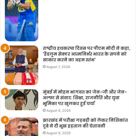
मनरेगा मजदूरी दर लागू रहेगी।
प्रश्न 17: मजदूरी का भुगतान कितनी जल्दी होगा?
मजदूरी हर सप्ताह या अधिकतम 15 दिनों के भीतर दी जाएगी।
राष्ट्रीय हथकरघा दिवस पर पीएम मोदी ने कहा,
प्रश्न 18: मजदूरी का भुगतान कैसे होगा?
'हैंडलूम सेक्टर आत्मनिर्भर भारत के सपने को
साकार करने का अहम स्तंभ'
भुगतान सीधे बैंक या डाकघर खातों में डीबीटी के जरिए होगा।
August 7, 2026
प्रश्न 19: मजदूरी भुगतान में देरी होने पर क्या मिलेगा?
मुंबई में मोहन भागवत का जेन-जी और जेन-
यदि 15 दिनों में मजदूरी नहीं मिली तो हर दिन की देरी पर 0.05 प्रतिशत
अल्फा से संवाद: शिक्षा, राजनीति और युवा
भूमिका पर खुलकर हुई चर्चा
मुआवजा दिया जाएगा।
August 6, 2026
प्रश्न 20: उपस्थिति कैसे दर्ज होगी?
झारखंड में परीक्षा गड़बड़ी को लेकर निशिकांत
दुबे ने दी भूख हड़ताल की चेतावनी
August 6, 2026
काम की जगह पर फेस ऑथेंटिकेशन आधारित उपस्थिति दर्ज की जाएगी।