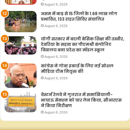
प्रश्न 24: जिला स्तर पर योजना कौन लागू करेगा?
August 6, 2026
असम में बाढ़ से 15 जिलों के 1.68 लाख लोग
जिला कलेक्टर या राज्य सरकार द्वारा नियुक्त अधिकारी जिला कार्यक्रम
प्रभावित, 133 राहत शिविर संचालित
समन्वयक होंगे।
August 6, 2026
योगी सरकार में बदली बेसिक शिक्षा की तस्वीर,
प्रश्न 25: कार्यक्रम अधिकारी कौन होगा?
देवरिया के सहवा का पीएमश्री कंपोजिट
विद्यालय बना प्रदेश का मॉडल स्कूल
ब्लॉक विकास अधिकारी से कम रैंक का अधिकारी नहीं होगा।
August 6, 2026
कांग्रेस ने गोवा इकाई के लिए नई सोशल
प्रश्न 26: ग्राम पंचायत की क्या भूमिका होगी?
मीडिया टीम नियुक्त की
August 6, 2026
ग्राम पंचायत पंजीकरण, रोजगार आवेदन, कामों के संचालन, रिकॉर्ड रखने
और विकसित ग्राम पंचायत योजना तैयार करने का काम करेगी।
वेस्टर्न रेलवे ने गुजरात में समाखियाली-
भाचाऊ सेक्शन को चार लेन किया, सीआरएस
ने किया निरीक्षण
प्रश्न 27: फंड का बंटवारा कैसे होगा?
August 6, 2026
पूर्वोत्तर और हिमालयी राज्यों के लिए: 90:10 का अनुपात