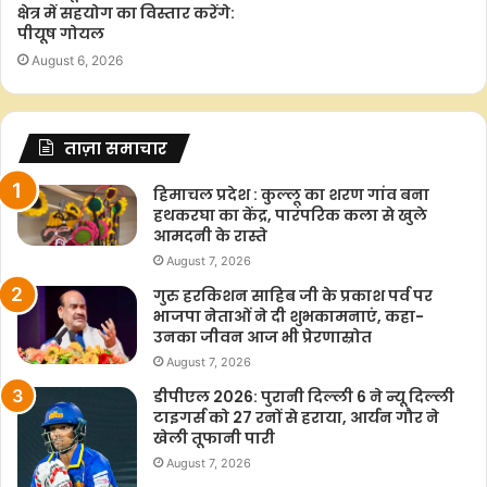
क्षेत्र में सहयोग का विस्तार करेंगे:
पीयूष गोयल
प्रश्न 13: कितने दिनों के भीतर रोजगार देना होगा?
August 6, 2026
आवेदन के 15 दिनों के भीतर रोजगार देना जरूरी होगा।
ताज़ा समाचार
प्रश्न 14: यदि 15 दिनों में काम नहीं मिला तो क्या होगा?
हिमाचल प्रदेश : कुल्लू का शरण गांव बना
हथकरघा का केंद्र, पारंपरिक कला से खुले
ऐसी स्थिति में मजदूर को बेरोजगारी भत्ता मिलेगा।
आमदनी के रास्ते
August 7, 2026
प्रश्न 15: बेरोजगारी भत्ता कितना मिलेगा?
गुरु हरकिशन साहिब जी के प्रकाश पर्व पर
भाजपा नेताओं ने दी शुभकामनाएं, कहा-
पहले 30 दिनों तक तय मजदूरी का कम से कम एक-चौथाई और उसके बाद
उनका जीवन आज भी प्रेरणास्रोत
कम से कम आधी मजदूरी भत्ते के रूप में मिलेगी।
August 7, 2026
डीपीएल 2026: पुरानी दिल्ली 6 ने न्यू दिल्ली
प्रश्न 16: क्या मजदूरी दर बढ़ेगी?
टाइगर्स को 27 रनों से हराया, आर्यन गौर ने
खेली तूफानी पारी
August 7, 2026
हां। नए कानून के तहत मजदूरी दर बढ़ाई जाएगी। नई दरें आने तक पुरानी