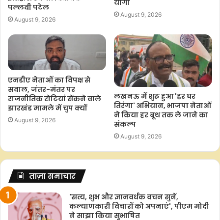
योगी
o
p
r
n
पल्लवी पटेल
August 9, 2026
k
p
k
August 9, 2026
एनडीए नेताओं का विपक्ष से
सवाल, जंतर-मंतर पर
लखनऊ में शुरू हुआ 'हर घर
राजनीतिक रोटियां सेंकने वाले
तिरंगा' अभियान, भाजपा नेताओं
झारखंड मामले में चुप क्यों
ने किया हर बूथ तक ले जाने का
August 9, 2026
संकल्प
August 9, 2026
ताज़ा समाचार
'सत्य, शुभ और ज्ञानवर्धक वचन सुनें,
कल्याणकारी विचारों को अपनाएं', पीएम मोदी
ने साझा किया सुभाषित