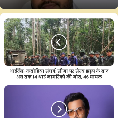
रिश्तेदारों की संपत्तियों की जांच शुरू
मदिरा से दूर रहें।”
मंदिर के पुजारी ने बताया कि देश के अलग-अलग राज्यों में सावन मास की
वैशाली के ग्रीन स्ट्रीट अपार्टमेंट में बंद फ्लैट में
शुरुआत अलग-अलग तारीखों पर होती है। पूर्णिमा को मानने वाले लोगों का
लगी भीषण आग, दमकल ने समय रहते पाया
श्रावण मास 15 दिन पहले शुरू होता है और अमावस्या को मानने वाले लोगों
काबू, टला बड़ा हादसा
के लिए श्रावण मास आज से शुरू हुआ है।
सोमनाथ मंदिर में सावन के दौरान भक्तों का यह उत्साह पूरे महीने जारी रहने
की उम्मीद है। मंदिर प्रशासन ने श्रद्धालुओं से सहयोग और नियमों का पालन
करने की अपील की है।
थाईलैंड-कंबोडिया संघर्ष: सीमा पर सैन्य झड़प के बाद
अब तक 14 थाई नागरिकों की मौत, 46 घायल
–आईएएनएस
एफएम/