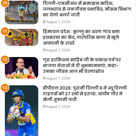
दिल्ली-एनसीआर में झमाझम बारिश,
जलभराव से जनजीवन प्रभावित, मौसम विभाग
का येलो अलर्ट जारी
August 7, 2026
हिमाचल प्रदेश : कुल्लू का शरण गांव बना
हथकरघा का केंद्र, पारंपरिक कला से खुले
आमदनी के रास्ते
August 7, 2026
गुरु हरकिशन साहिब जी के प्रकाश पर्व पर
भाजपा नेताओं ने दी शुभकामनाएं, कहा-
उनका जीवन आज भी प्रेरणास्रोत
August 7, 2026
डीपीएल 2026: पुरानी दिल्ली 6 ने न्यू दिल्ली
टाइगर्स को 27 रनों से हराया, आर्यन गौर ने
खेली तूफानी पारी
August 7, 2026