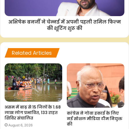
F
W
T
C
S
a
h
w
o
h
c
a
i
p
a
अभिषेक बनर्जी ने चेन्नई में अपनी पहली तमिल फिल्म
e
t
t
y
r
की शूटिंग शुरू की
b
s
t
L
e
o
A
e
i
o
p
r
n
Related Articles
k
p
k
असम में बाढ़ से 15 जिलों के 1.68
लाख लोग प्रभावित, 133 राहत
कांग्रेस ने गोवा इकाई के लिए
शिविर संचालित
नई सोशल मीडिया टीम नियुक्त
की
August 6, 2026