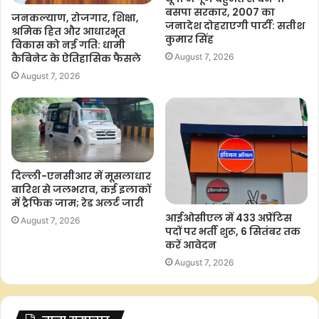
बसपा सरकार, 2007 का
जनकल्याण, रोजगार, शिक्षा,
जनादेश दोहराएगी पार्टी: सतीश
श्रमिक हित और आधारभूत
कुमार सिंह
विकास को नई गति: धामी
कैबिनेट के ऐतिहासिक फैसले
August 7, 2026
August 7, 2026
दिल्ली-एनसीआर में मूसलाधार
बारिश से जलभराव, कई इलाकों
में ट्रैफिक जाम; रेड अलर्ट जारी
आईओसीएल में 433 अप्रेंटिस
August 7, 2026
पदों पर भर्ती शुरू, 6 सितंबर तक
करें आवेदन
August 7, 2026