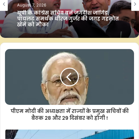
August 7, 2026
c
a
i
p
a
यूपी के कांग्रेस सचिव बने जगदीश जांगिड़,
e
t
t
y
r
पायलट समर्थक धीरज गुर्जर की जगह गहलोत
b
s
t
L
e
खेमे को मौका
o
A
e
i
o
p
r
n
k
p
k
पीएम मोदी की अध्यक्षता में राज्यों के प्रमुख सचिवों की
बैठक 28 और 29 दिसंबर को होगी !