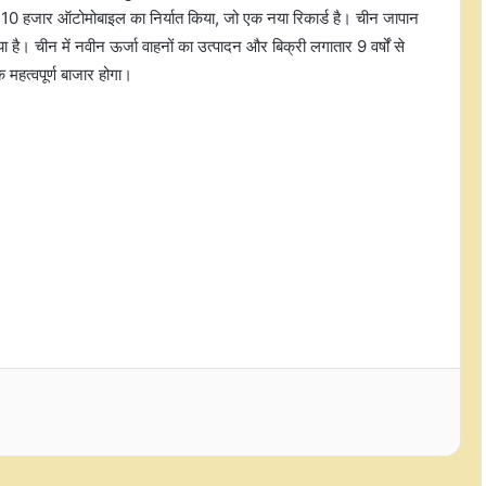
0 हजार ऑटोमोबाइल का निर्यात किया, जो एक नया रिकार्ड है। चीन जापान
फिलीपींस में अमेरिकी सैन्य विमान
है। चीन में नवीन ऊर्जा वाहनों का उत्पादन और बिक्री लगातार 9 वर्षों से
दुर्घटनाग्रस्त, चार की मौत
क महत्वपूर्ण बाजार होगा।
नाइजीरिया के स्कूल में लगी भीषण आग, 17
बच्चों की मौत
घर में बनी थाली की कीमत जनवरी में 9
प्रतिशत तक हुई कम
ट्रंप ने दोहराया गाजा प्लान, कहा- लड़ाई के
अंत में इजरायल अमेरिका को सौंप देगा क्षेत्र
क्रिसिल ने अदाणी पावर की बैंक लोन
सुविधाओं की रेटिंग को अपग्रेड कर 'एए/
स्टेबल' किया