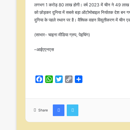
लगभग 1 करोड़ 80 लाख होगी। वर्ष 2023 में चीन ने 49 लाख 1
को छोड़कर दुनिया में सबसे बड़ा ऑटोमोबाइल निर्यातक देश बन गया 
दुनिया के पहले स्थान पर है। वैश्विक वाहन विद्युतीकरण में चीन ए
(साभार- चाइना मीडिया ग्रुप, पेइचिंग)
–आईएएनएस
F
W
T
C
S
a
h
w
o
h
c
a
i
p
a
e
t
t
y
r
Facebook
Twitter
b
s
t
L
e
Share
o
A
e
i
o
p
r
n