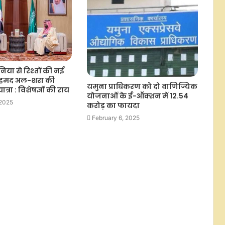
रोमानिया में श्वसन संक्रमण, फ्लू के मामलों
में वृद्धि
निया से रिश्तों की नई
बांग्लादेश : अभिनेत्री मेहर अफरोज के बाद,
अहमद अल-शरा की
पुलिस ने सोहाना सबा को भी लिया हिरासत
यमुना प्राधिकरण को दो वाणिज्यिक
्रा : विशेषज्ञों की राय
में, क्या है मामला ?
योजनाओं के ई-ऑक्शन में 12.54
 2025
करोड़ का फायदा
रेपो रेट में कटौती से लोगों की खर्च करने
February 6, 2025
की क्षमता बढ़ेगी, अर्थव्यवस्था को मिलेगी
रफ्तार : एक्सपर्ट्स
स्वास्थ्य बीमाकर्ता वरिष्ठ नागरिकों के लिए
प्रीमियम में 10 प्रतिशत से अधिक की बढ़ोतरी
न करें : आईआरडीएआई