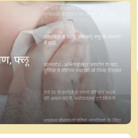
रोमानिया में श्वसन संक्रमण, फ्लू के मामलों
में वृद्धि
बांग्लादेश : अभिनेत्री मेहर अफरोज के बाद,
पुलिस ने सोहाना सबा को भी लिया हिरासत
में, क्या है मामला ?
र
रेपो रेट में कटौती से लोगों की खर्च करने
की क्षमता बढ़ेगी, अर्थव्यवस्था को मिलेगी
ा
रफ्तार : एक्सपर्ट्स
ा ?
स्वास्थ्य बीमाकर्ता वरिष्ठ नागरिकों के लिए
प्रीमियम में 10 प्रतिशत से अधिक की बढ़ोतरी
न करें : आईआरडीएआई
आरबीआई एमपीसी से पहले सपाट खुला
भारतीय शेयर बाजार, ऑटो और मेटल शेयरों
में तेजी