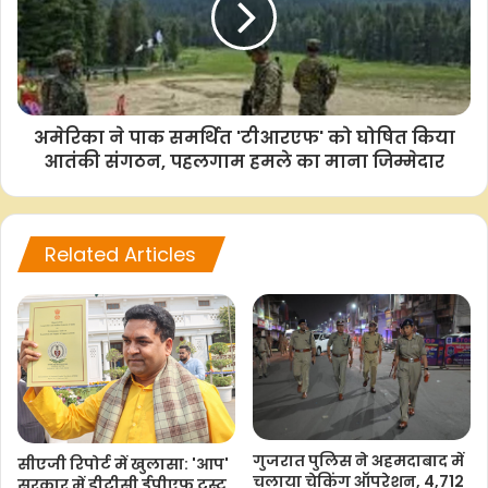
F
W
T
C
S
a
h
w
o
h
c
a
i
p
a
e
t
t
y
r
b
s
t
L
e
अमेरिका ने पाक समर्थित 'टीआरएफ' को घोषित किया
o
A
e
i
आतंकी संगठन, पहलगाम हमले का माना जिम्मेदार
o
p
r
n
k
p
k
Related Articles
गुजरात पुलिस ने अहमदाबाद में
सीएजी रिपोर्ट में खुलासा: 'आप'
चलाया चेकिंग ऑपरेशन, 4,712
सरकार में डीटीसी ईपीएफ ट्रस्ट