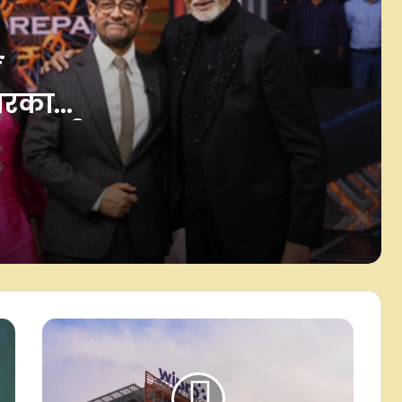
अभिनेत्री प्राजक्ता माली ने अपनाई वीगन
लाइफस्टाइल, मंदिर में आशीर्वाद लेकर
सुनाया फैसला
ं
टारकास्ट,
'द अलायंस' में दमदार परफॉर्मेंस के बाद
शिल्पा शिंदे ने फैंस को कहा शुक्रिया, श्रेया
खान भी
की जीत पर जताई खुशी
सामंथा रुथ प्रभु ने फैंस के साथ शेयर की
मैटरनिटी मोमेंट्स की तस्वीरें, लिखा खास
नोट
अली गोनी की वजह से मेरे गेम में आया था
सुधार, तभी आखिर तक टिका रहा : अर्सलन
गोनी
धर्म-जाति से उठकर अगर हम पहले भारतीय
बनें तो कई समस्याएं खत्म हो जाएंगी: असित
मोदी