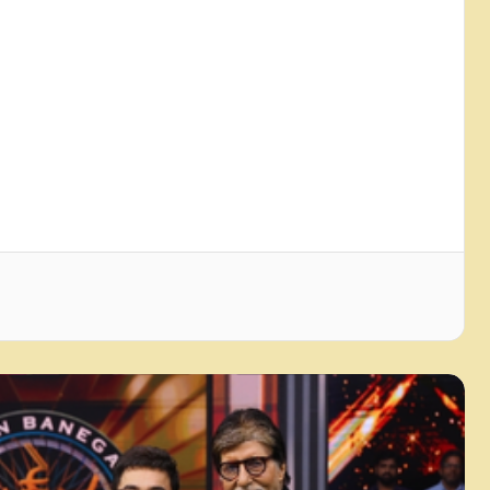
केबीसी के ग्रैंड प्रीमियर में 'बंटवारा 1947' की
पूरी स्टारकास्ट, अमिताभ के साथ आमिर
खान भी आएंगे नजर
कम उम्र में शोहरत, फिर विवादों ने घेरा… ऐसी
रही हंसिका मोटवानी की फिल्मी और निजी
जिंदगी
शाम कौशल के फिल्म इंडस्ट्री में 46 साल
पूरे, कहा- जीवन के हर पड़ाव पर साथ देने
वालों का शुक्रिया
जेपीएससी-जेएसएसी विवाद: आंदोलित छात्रों
के बीच रांची पहुंचे पीयूष मिश्रा, बोले-
आपकी आवाज जायज, गाया ‘आरंभ है प्रचंड’