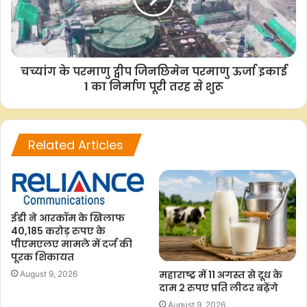
शुगर, हिंदुस्तान एयरोनॉटिक्स, मिंडा कॉरपोरेशन, एमआरएफ,
एनएसडीएल,एनएमडीसी, ओएनजीसी और डीबी रियल्टी जैसी कंपनियों की
ओर से वित्त वर्ष 26 की पहली तिमाही के नतीजे पेश किए जाएंगे।
चच्यांग के परमाणु द्वीप जिनछिमेन परमाणु ऊर्जा इकाई
1 का निर्माण पूरी तरह से शुरू
– आईएएनएस
एबीएस/
Related Articles
F
W
T
C
S
a
h
w
o
h
ईडी ने आरकॉम के खिलाफ
c
a
i
p
a
40,185 करोड़ रुपए के
पीएमएलए मामले में दर्ज की
e
t
t
y
r
पूरक शिकायत
b
s
t
L
e
महाराष्ट्र में 11 अगस्त से दूध के
August 9, 2026
o
A
e
i
दाम 2 रुपए प्रति लीटर बढ़ेंगे
o
p
r
n
August 9, 2026