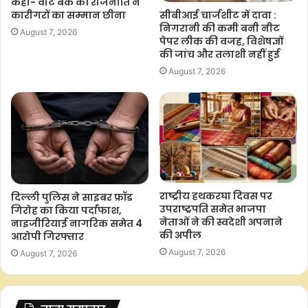
कहा- वोट बैंक की राजनीति ने
कारीगरों का सम्मान छीना
सीबीआई चार्जशीट में दावा :
F
W
T
C
S
निगरानी की कमी बनी नीट
August 7, 2026
a
h
w
o
h
पेपर लीक की वजह, विशेषज्ञों
की जांच और तलाशी नहीं हुई
c
a
i
p
a
August 7, 2026
e
t
t
y
r
b
s
t
L
e
o
A
e
i
o
p
r
n
k
p
k
राष्ट्रीय हथकरघा दिवस पर
दिल्ली पुलिस ने साइबर फ्रॉड
उपराष्ट्रपति समेत भाजपा
गिरोह का किया पर्दाफाश,
नेताओं ने की स्वदेशी अपनाने
नाइजीरियाई नागरिक समेत 4
की अपील
आरोपी गिरफ्तार
August 7, 2026
August 7, 2026