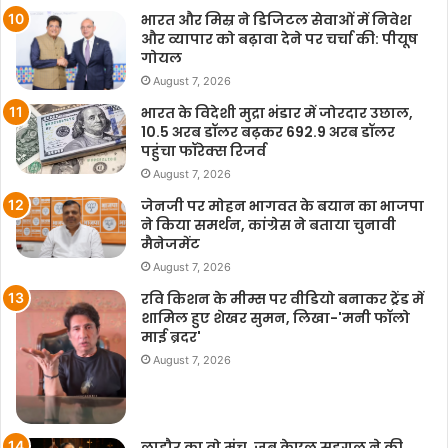
भारत और मिस्र ने डिजिटल सेवाओं में निवेश
और व्यापार को बढ़ावा देने पर चर्चा की: पीयूष
गोयल
August 7, 2026
भारत के विदेशी मुद्रा भंडार में जोरदार उछाल,
10.5 अरब डॉलर बढ़कर 692.9 अरब डॉलर
पहुंचा फॉरेक्स रिजर्व
August 7, 2026
जेनजी पर मोहन भागवत के बयान का भाजपा
ने किया समर्थन, कांग्रेस ने बताया चुनावी
मैनेजमेंट
August 7, 2026
रवि किशन के मीम्स पर वीडियो बनाकर ट्रेंड में
शामिल हुए शेखर सुमन, लिखा-'मनी फॉलो
माई ब्रदर'
August 7, 2026
लाहौर का वो मंच, जब केएल सहगल ने की