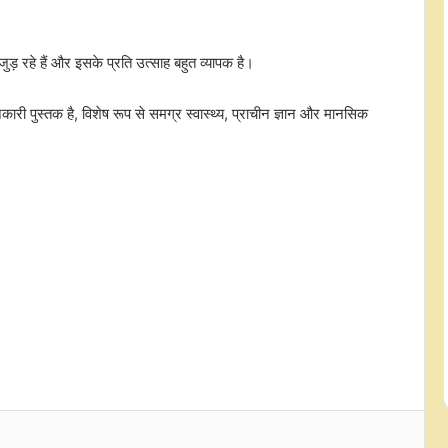
ई-कोर्ट्स परियोजना से न्याय व्यवस्था में
़ रहे हैं और इसके प्रति उत्साह बहुत व्यापक है।
बड़ा बदलाव, 2014 के बाद मामलों की
फाइलिंग और निपटान तीन गुना बढ़ा
नकारी पुस्तक है, विशेष रूप से समग्र स्वास्थ्य, प्राचीन ज्ञान और मानसिक
भारत में जुलाई में इलेक्ट्रिक वाहनों की
बिक्री रिकॉर्ड 3.28 लाख यूनिट्स पर रही:
फाडा
गोबरधन योजना से 40 हजार करोड़ रुपए
की विदेशी मुद्रा की होगी बचत, सृजित होंगे
1.5 लाख रोजगार: सरकार
पीएम मोदी के नेतृत्व में किए गए 9 व्यापार
समझौतों से अरुणाचल प्रदेश के किसानों
और उद्योगों के लिए खुलेंगे वैश्विक बाजार:
पीयूष गोयल
ब्रिक्स देशों के पास विनिर्माण क्षमता बढ़ाने
और मजबूत सप्लाई चेन विकसित करने का
सुनहरा अवसर: पीयूष गोयल