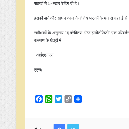
पाठकों ने 5-स्टार रेटिंग दी है।
इसकी बातें और साधन आज के विविध पाठकों के मन से गहराई से जुड
समीक्षकों के अनुसार “द प्रैक्टिस ऑफ इम्मोर्टालिटी” एक परिवर्त
कल्याण के क्षेत्रों में।
–आईएएनएस
एएस/
F
W
T
C
S
a
h
w
o
h
c
a
i
p
a
e
t
t
y
r
Facebook
Twitter