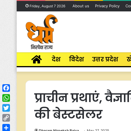
About us
Privacy Policy
Co
Friday, August 7 2026
Home
देश
विदेश
उत्तर प्रदेश
ख
प्राचीन प्रथाएं, वैज
Facebook
WhatsApp
की बेस्टसेलर
Twitter
Copy
Dharam Nirpeksh Rajya
May 27, 2025