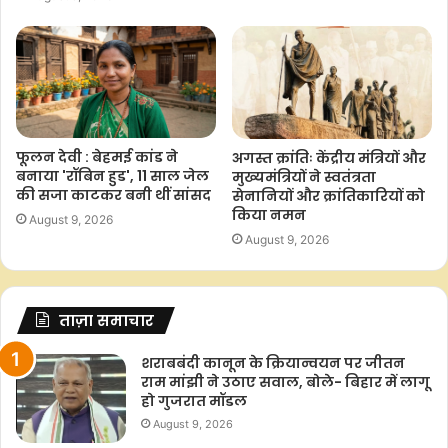
F
W
T
C
S
a
h
w
o
h
c
a
i
p
a
e
t
t
y
r
b
s
t
L
e
o
A
e
i
फूलन देवी : बेहमई कांड ने
अगस्त क्रांतिः केंद्रीय मंत्रियों और
o
p
r
n
बनाया 'रॉबिन हुड', 11 साल जेल
मुख्यमंत्रियों ने स्वतंत्रता
की सजा काटकर बनी थीं सांसद
सेनानियों और क्रांतिकारियों को
k
p
k
किया नमन
August 9, 2026
August 9, 2026
ताज़ा समाचार
शराबबंदी कानून के क्रियान्वयन पर जीतन
राम मांझी ने उठाए सवाल, बोले- बिहार में लागू
हो गुजरात मॉडल
August 9, 2026