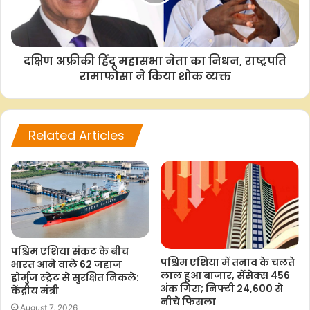
–आईएएनएस
एबीएस/एबीएम
दक्षिण अफ्रीकी हिंदू महासभा नेता का निधन, राष्ट्रपति
रामाफोसा ने किया शोक व्यक्त
F
W
T
C
S
Related Articles
a
h
w
o
h
c
a
i
p
a
e
t
t
y
r
b
s
t
L
e
o
A
e
i
o
p
r
n
k
p
k
पश्चिम एशिया संकट के बीच
पश्चिम एशिया में तनाव के चलते
भारत आने वाले 62 जहाज
लाल हुआ बाजार, सेंसेक्स 456
होर्मुज स्ट्रेट से सुरक्षित निकले:
अंक गिरा; निफ्टी 24,600 से
केंद्रीय मंत्री
नीचे फिसला
August 7, 2026