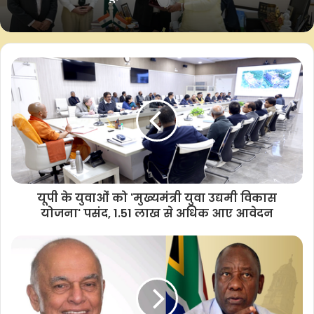
चंडीगढ़ में सिटी गैस नेटवर्क के विस्तार पर हाई-
लेवल मीटिंग हुई
है। ‘हिफाजत की हिफाजत में’ भारत के रक्षकों के प्रति हमारा सम्मान है, जो
एक मजबूत, सुरक्षित राष्ट्र के लिए हमारी साझा प्रतिबद्धता को मजबूत करता
ई20 पेट्रोल की गुणवत्ता पर उठे सवालों को तेल
है।
कंपनियों ने किया खारिज, कहा- जांच में नहीं
मिली कोई गड़बड़ी
हाल ही में कानपुर में अदाणी डिफेंस एंड एयरोस्पेस संयंत्र के दौरे पर गौतम
अदाणी ने कहा था कि उनकी कंपनी का लक्ष्य मजबूत और आत्मनिर्भर भारत
के निर्माण में योगदान के लिए लगातार नई सीमाएं तय करना है।
अदाणी डिफेंस एंड एयरोस्पेस रक्षा और एयरोस्पेस विनिर्माण क्षेत्र की देश की
अग्रणी कंपनियों में से एक है, जो देश को विश्व स्तरीय रक्षा और एयरोस्पेस
यूपी के युवाओं को 'मुख्यमंत्री युवा उद्यमी विकास
विनिर्माण का हब बनाने के लिए प्रतिबद्ध है।
योजना' पसंद, 1.51 लाख से अधिक आए आवेदन
पिछले महीने बेंगलुरु में आयोजित ‘एयरो इंडिया 2025’ में अदाणी डिफेंस एंड
एयरोस्पेस स्टॉल सुर्खियों में रहा था। सेना प्रमुख जनरल उपेंद्र द्विवेदी और
नौसेना प्रमुख एडमिरल डीके. त्रिपाठी ने इसका दौरा किया और प्रदर्शन के
लिए रखे गए अत्याधुनिक हथियारों के बारे में जानकारी प्राप्त की।