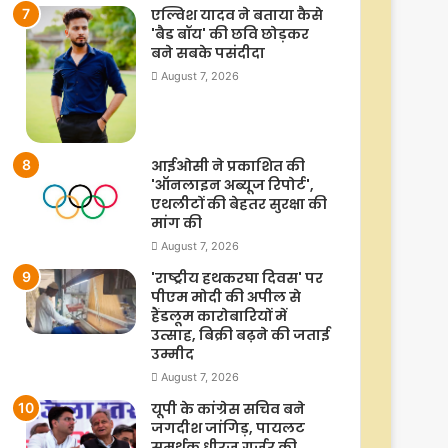
एल्विश यादव ने बताया कैसे
'बैड बॉय' की छवि छोड़कर
बने सबके पसंदीदा
August 7, 2026
आईओसी ने प्रकाशित की
'ऑनलाइन अब्यूज रिपोर्ट',
एथलीटों की बेहतर सुरक्षा की
मांग की
August 7, 2026
'राष्ट्रीय हथकरघा दिवस' पर
पीएम मोदी की अपील से
हैंडलूम कारोबारियों में
उत्साह, बिक्री बढ़ने की जताई
उम्मीद
August 7, 2026
यूपी के कांग्रेस सचिव बने
जगदीश जांगिड़, पायलट
समर्थक धीरज गुर्जर की