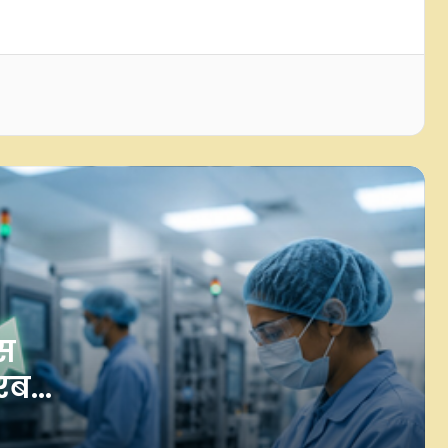
ई20 पेट्रोल वाहनों के लिए पूरी तरह
सुरक्षित, व्यापक परीक्षणों के बाद हुई पुष्टि :
सरकार
आईआईटी मद्रास के 6 प्रोफेसर्स को सालाना
25 लाख रुपए का जेसी बोस अनुदान
सरकार ने खाद्य नियमों के उल्लंघन के
मामले में कैटरर्स पर लगाए 5.13 करोड़ रुपए
का जुर्माना; 6 कैटरिंग ठेके किए रद्द
भारत और मिस्र ने डिजिटल सेवाओं में निवेश
और व्यापार को बढ़ावा देने पर चर्चा की:
पीयूष गोयल
स
रब
भारत के विदेशी मुद्रा भंडार में जोरदार उछाल,
10.5 अरब डॉलर बढ़कर 692.9 अरब डॉलर
ुमान:
पहुंचा फॉरेक्स रिजर्व