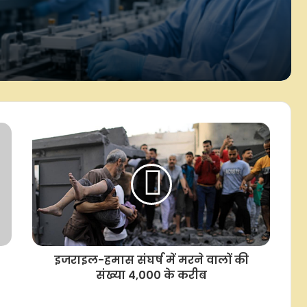
व्हाट्सएप मैलवेयर हमले से 10,000 से
अधिक भारतीयों को बचाया गया: सरकार
ई-कोर्ट्स परियोजना से न्याय व्यवस्था में
बड़ा बदलाव, 2014 के बाद मामलों की
फाइलिंग और निपटान तीन गुना बढ़ा
भारत में जुलाई में इलेक्ट्रिक वाहनों की
बिक्री रिकॉर्ड 3.28 लाख यूनिट्स पर रही:
फाडा
गोबरधन योजना से 40 हजार करोड़ रुपए
की विदेशी मुद्रा की होगी बचत, सृजित होंगे 1.5
लाख रोजगार: सरकार
इजराइल-हमास संघर्ष में मरने वालों की
संख्या 4,000 के करीब