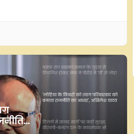
तमिलनाडु बजट को भाजपा ने बताया
'दृष्टिहीन', कावेरी पर सर्वदलीय बैठक का
किया समर्थन
बसपा संग ब्राह्मण समाज के जुड़ाव से
विचलित होकर सपा ने पीडीए में 'पी' से जोड़ा
'पंडित': मायावती
'लोहिया के विचारों को त्याग परिवारवाद को
बनाया राजनीति का आधार', अखिलेश यादव
पर ब्रजेश पाठक का हमला
दिल्ली में कांवड़ मार्गों पर कड़ी सुरक्षा,
वीएचपी-बजरंग दल के स्वयंसेवक भी
संभाल रहे ड्यूटी
र कड़ी
मेरठ में शिवभक्तों पर पुष्पवर्षा करेंगे
दल के
मुख्यमंत्री योगी, सुरक्षा के कड़े इंतजाम