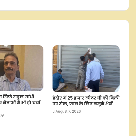
शिवकुमार
तमिलनाडु बजट को भाजपा ने बताया
'दृष्टिहीन', कावेरी पर सर्वदलीय बैठक का
किया समर्थन
बसपा संग ब्राह्मण समाज के जुड़ाव से
विचलित होकर सपा ने पीडीए में 'पी' से जोड़ा
'पंडित': मायावती
'लोहिया के विचारों को त्याग परिवारवाद को
बनाया राजनीति का आधार', अखिलेश यादव
पर ब्रजेश पाठक का हमला
सिर्फ राहुल गांधी
इंदौर में 25 हजार लीटर घी की बिक्री
दिल्ली में कांवड़ मार्गों पर कड़ी सुरक्षा,
के नेताओं से भी हो चर्चा:
पर रोक, जांच के लिए नमूने भेजें
वीएचपी-बजरंग दल के स्वयंसेवक भी
संभाल रहे ड्यूटी
August 7, 2026
026
मेरठ में शिवभक्तों पर पुष्पवर्षा करेंगे
मुख्यमंत्री योगी, सुरक्षा के कड़े इंतजाम