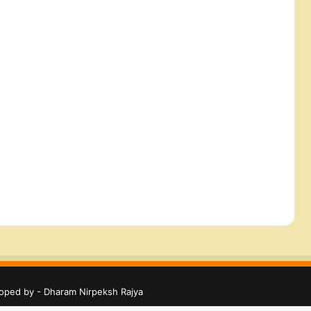
देश के कई हिस्सों में भारी बारिश के आसार,
मौसम विभाग ने जारी किया अलर्ट
oped by - Dharam Nirpeksh Rajya