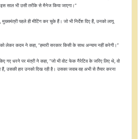
, इस साल भी उसी तरीके से मैनेज किया जाएगा।”
मुख्यमंत्री पहले ही मीटिंग कर चुके हैं। जो भी निर्देश दिए हैं, उनको लागू
अहमदाबाद : रिश्वतखोरी के मामले में मुख्य
अग्निशमन अधिकारी और बिचौलिया के
श को लेकर कदम ने कहा, “हमारी सरकार किसी के साथ अन्याय नहीं करेगी।”
खिलाफ कार्रवाई
िए गए धरने पर मंत्री ने कहा, “जो भी वोट फेक नैरेटिव के जरिए लिए थे, वो
असम बाढ़: अखिल गोगोई ने राहत कार्यों को
 रहे हैं, उसकी हार उनको दिख रही है। उसका जवाब वह अभी से तैयार करना
लेकर 'गार्जियन मिनिस्टर' को हटाने की
मांग की
बीजद ने ओडिशा सरकार के निवेश दावों पर
सवाल उठाए
कर्नाटक सरकार सामाजिक-आर्थिक सर्वे
लागू करने के लिए प्रतिबद्ध : मुख्यमंत्री
शिवकुमार