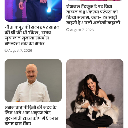
नेशनल हैंडलूम डे पर विद्या
बालन ने हथकरघा परंपरा को
किया सलाम, कहा-'हर साड़ी
कहती है अपनी अनोखी कहानी'
गीता कपूर की सलाह पर साइन
August 7, 2026
की थी की थी 'किल', राघव
जुयाल ने सुनाया संघर्ष से
सफलता तक का सफर
August 7, 2026
असम बाढ़ पीढ़ितों की मदद के
लिए आगे आए अनुपम खेर,
मुख्यमंत्री राहत कोष में 5 लाख
रुपए दान किए