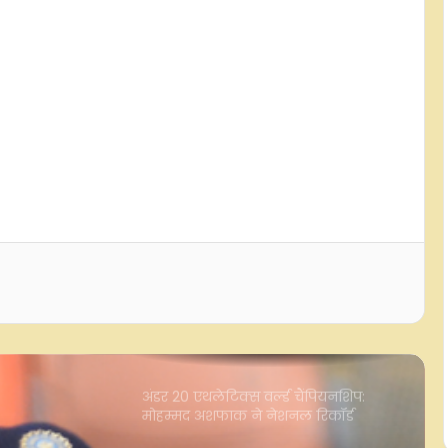
दिल्ली प्रीमियर लीग में पहुंचे हरभजन सिंह,
डीडीसीए अध्यक्ष रोहन जेटली ने सम्मानित
किया
जन्मदिन विशेष: दीपक चाहर ने निभाया बेटे
होने का फर्ज, टीम इंडिया से वापस लिया था
नाम
डीपीएल 2026: सिर्फ 9 रन देकर झटके 3
विकेट, नवदीन सैनी बोले- हमने योजनाओं
पर भरोसा करते हुए उन्हें बखूबी अंजाम दिया
अंडर 20 एथलेटिक्स वर्ल्ड चैंपियनशिप:
मोहम्मद अशफाक ने नेशनल रिकॉर्ड
तोड़कर बनाई फाइनल में जगह
भारतीय टीम के लिए आई बुरी खबर, चोट के
चलते वॉर्मअप मैच के पहले दिन मैदान पर
नहीं उतरेंगे कप्तान शुभमन गिल