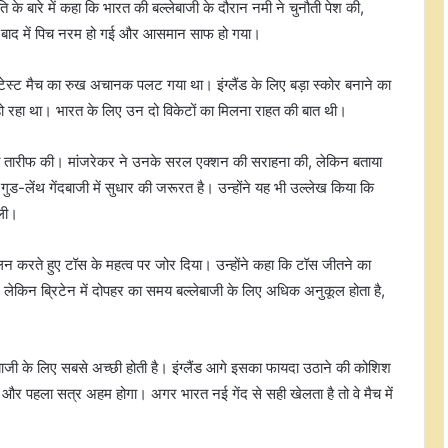
 के बारे में कहा कि भारत की बल्लेबाजी के दौरान नमी ने चुनौती पेश की,
कि, बाद में पिच नरम हो गई और आसमान साफ हो गया।
टेस्ट मैच का रुख अचानक पलट गया था। इंग्लैंड के लिए बड़ा स्कोर बनाने का
िल हो रहा था। भारत के लिए उन दो विकेटों का मिलना राहत की बात थी।
बोज की तारीफ की। मांजरेकर ने उनके सरल एक्शन की सराहना की, लेकिन बताया
-लेंथ गेंदबाजी में सुधार की जरूरत है। उन्होंने यह भी उल्लेख किया कि
िली।
आकलन करते हुए टॉस के महत्व पर जोर दिया। उन्होंने कहा कि टॉस जीतने का
 लेकिन ब्रिटेन में दोपहर का समय बल्लेबाजी के लिए अधिक अनुकूल होता है,
भारत में बेसबॉल का नया प्रयोग, मुंबई
करेगी टी20 वर्जन की मेजबानी
ाजी के लिए सबसे अच्छी होती है। इंग्लैंड आगे इसका फायदा उठाने की कोशिश
टा और पहला सत्र अहम होगा। अगर भारत नई गेंद से सही खेलता है तो वे मैच में
आखिर क्यों हैरी ब्रूक के बजाय रूट को मिली
टेस्ट कमान? नेशनल सेलेक्टर ने बताई
वजह