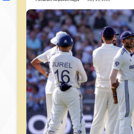
Link
Share