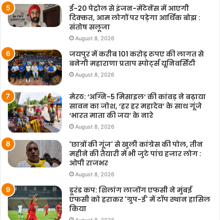
ई-20 पेट्रोल से इंजन-मेंटेनेंस में आएगी
दिक्कत, आम लोगों पर पड़ेगा आर्थिक बोझ :
संतोष सलूजा
August 8, 2026
जयपुर में करीब 101 करोड़ रुपए की लागत से
बनेगी महाराणा प्रताप स्पोर्ट्स यूनिवर्सिटी
August 8, 2026
मेरठ: ‘अग्नि-5 मिसाइल‘ की कांवड़ ने बढ़ाया
सावन का जोश, ‘हर हर महादेव’ के साथ गूंजे
‘भारत माता की जय’ के नारे
August 8, 2026
'छात्रों की गूंज' से खुली कांग्रेस की पोल, तीन
महीने की तैयारी में भी जुटे पांच हजार लोग :
ओपी राजभर
August 8, 2026
डूरंड कप: शिलांग लाजोंग एफसी ने मुंबई
एफसी को हराकर 'ग्रुप-ई' में टॉप स्थान हासिल
किया
August 8, 2026