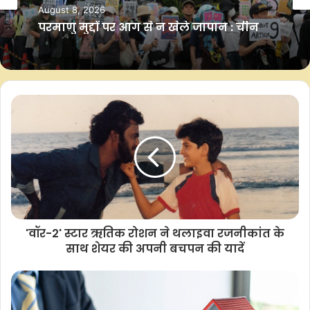
एबीएम/
August 8, 2026
परमाणु मुद्दों पर आग से न खेले जापान : चीन
F
W
T
C
S
a
h
w
o
h
c
a
i
p
a
e
t
t
y
r
b
s
t
L
e
o
A
e
i
o
p
r
n
k
p
k
'वॉर-2' स्टार ऋतिक रोशन ने थलाइवा रजनीकांत के
साथ शेयर की अपनी बचपन की यादें