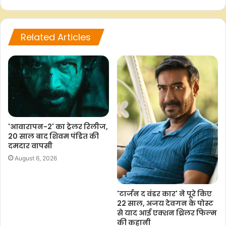
Related Articles
F
W
T
C
S
a
h
w
o
h
c
a
i
p
a
e
t
t
y
r
b
s
t
L
e
o
A
e
i
'आवारापन-2' का ट्रेलर रिलीज,
o
p
r
n
20 साल बाद शिवम पंडित की
k
p
k
दमदार वापसी
August 6, 2026
'टार्जन द वंडर कार' ने पूरे किए
22 साल, अजय देवगन के पोस्ट
से याद आई एक्शन थ्रिलर फिल्म
की कहानी