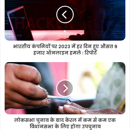
गाने लगते हैं। वहीं सुनील ग्रोवर भी अनोखे अंदाज में नजर आते हैं। इनके
अलावा, मौनी रॉय डार्क शेड किरदार में दिखाई देंगी।
विक्रांत ने टीवी शो ‘धूम मचाओ धूम’ से अपने एक्टिंग करियर की शुरुआत की
और ‘बालिका वधू’ से सुर्खियां बटोरीं। इसके बाद उन्होंने फिल्म इंडस्ट्री का
रुख किया।
भारतीय कंपनियों पर 2023 में हर दिन हुए औसत 9
हजार ऑनलाइन हमले : रिपोर्ट
उन्होंने रणवीर सिंह और सोनाक्षी सिन्हा स्टारा ‘लुटेरा’ से बॉलीवुड में डेब्यू
किया। 2023 में रिलीज हुई ’12वीं फेल’ से उन्हें स्टारडम मिला।
‘ब्लैकआउट’ को जियो स्टूडियोज और 11:11 प्रोडक्शंस ने बनाया है। जियो
स्टूडियोज के तहत ज्योति देशपांडे द्वारा और 11:11 प्रोडक्शंस के तहत नीरज
कोठारी द्वारा निर्मित, ‘ब्लैकआउट’ 7 जून को जियो सिनेमा पर रिलीज होने के
लिए तैयार है।
–आईएएनएस
लोकसभा चुनाव के बाद केरल में कम से कम एक
विधानसभा के लिए होगा उपचुनाव
पीके/एसकेपी