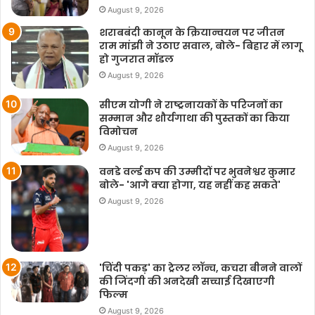
August 9, 2026
शराबबंदी कानून के क्रियान्वयन पर जीतन
राम मांझी ने उठाए सवाल, बोले- बिहार में लागू
हो गुजरात मॉडल
August 9, 2026
सीएम योगी ने राष्ट्रनायकों के परिजनों का
सम्मान और शौर्यगाथा की पुस्तकों का किया
विमोचन
August 9, 2026
वनडे वर्ल्ड कप की उम्मीदों पर भुवनेश्वर कुमार
बोले- 'आगे क्या होगा, यह नहीं कह सकते'
August 9, 2026
'चिंदी पकड़' का ट्रेलर लॉन्च, कचरा बीनने वालों
की जिंदगी की अनदेखी सच्चाई दिखाएगी
फिल्म
August 9, 2026