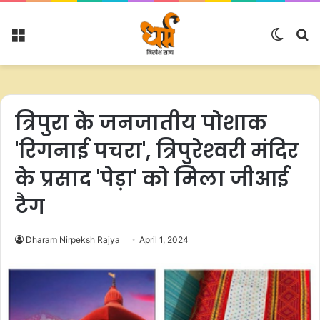
Menu
Switc
S
skin
fo
त्रिपुरा के जनजातीय पोशाक
'रिगनाई पचरा', त्रिपुरेश्‍वरी मंदिर
के प्रसाद 'पेड़ा' को मिला जीआई
टैग
Dharam Nirpeksh Rajya
April 1, 2024