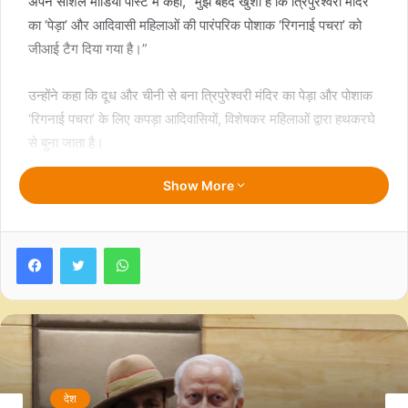
अपने सोशल मीडिया पोस्ट में कहा, “मुझे बेहद खुशी है कि त्रिपुरेश्‍वरी मंदिर
का ‘पेड़ा’ और आदिवासी महिलाओं की पारंपरिक पोशाक ‘रिगनाई पचरा’ को
जीआई टैग दिया गया है।”
उन्होंने कहा कि दूध और चीनी से बना त्रिपुरेश्‍वरी मंदिर का पेड़ा और पोशाक
‘रिगनाई पचरा’ के लिए कपड़ा आदिवासियों, विशेषकर महिलाओं द्वारा हथकरघे
से बुना जाता है।
Show More
प्रसिद्ध ‘पेड़ा’ अगरतला से 64 किमी दक्षिण में त्रिपुरा के गोमती जिले के
उदयपुर में त्रिपुरसुंदरी मंदिर में ‘प्रसाद’ के रूप में उपयोग किया जाता है।
Facebook
Twitter
WhatsApp
260 साल से अधिक पुराना त्रिपुरसुंदरी मंदिर भारत की 51वीं शक्तिपीठ है
और कोलकाता के कालीघाट स्थित काली मंदिर और गुवाहाटी के कामाख्या
मंदिर के बाद पूर्वी भारत में तीसरा ऐसा मंदिर है।
–आईएएनएस
एसजीके/
देश