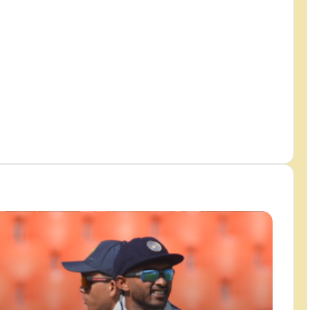
श्रीलंका के खिलाफ टेस्ट में टीम इंडिया
का रिकॉर्ड दमदार, 2015 में मिली थी
आखिरी हार
डब्ल्यूटीसी प्वाइंट्स टेबल: जीत के साथ
पाकिस्तान को एक पायदान का फायदा,
वेस्टइंडीज का हुआ नुकसान
जोस बटलर ने रचा इतिहास, टी20
क्रिकेट में सर्वाधिक रन बनाने वाले बने
बल्लेबाज
डीपीएल 2026: सुजल पर भारी पड़ी
सार्थक की तूफानी पारी, नॉर्थ दिल्ली ने
ईस्ट दिल्ली को 6 विकेट से हराया
3 साल बाद विदेशी धरती पर पाकिस्तान