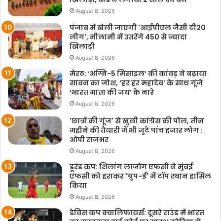
August 8, 2026
पंजाब में खेली जाएगी 'आईपीएल जैसी टी20
लीग', नीलामी में उतरेंगे 450 से ज्यादा
खिलाड़ी
August 8, 2026
मेरठ: ‘अग्नि-5 मिसाइल‘ की कांवड़ ने बढ़ाया
सावन का जोश, ‘हर हर महादेव’ के साथ गूंजे
‘भारत माता की जय’ के नारे
August 8, 2026
'छात्रों की गूंज' से खुली कांग्रेस की पोल, तीन
महीने की तैयारी में भी जुटे पांच हजार लोग :
ओपी राजभर
August 8, 2026
डूरंड कप: शिलांग लाजोंग एफसी ने मुंबई
एफसी को हराकर 'ग्रुप-ई' में टॉप स्थान हासिल
किया
August 8, 2026
डेविस कप क्वालिफायर्स: दूसरे राउंड में भारत