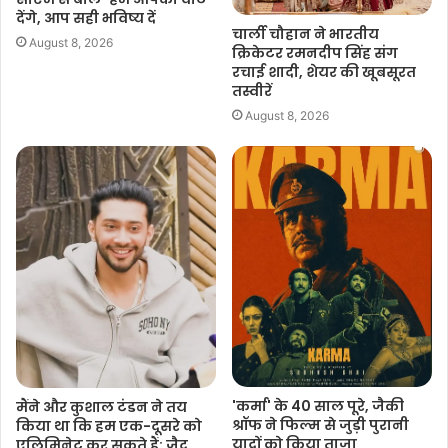
देंगे, आप सही भविष्य दें
चार्ली चौहान ने भारतीय
August 8, 2026
क्रिकेटर रमनदीप सिंह संग
रचाई शादी, शेयर की खूबसूरत
तस्वीरें
August 8, 2026
'कर्मा' के 40 साल पूरे, जैकी
मैंने और कुशाल टंडन ने तय
श्रॉफ ने फिल्म से जुड़ी पुरानी
किया था कि हम एक-दूसरे को
यादों को किया ताजा
एलिमिनेट कर सकते हैं: जैद