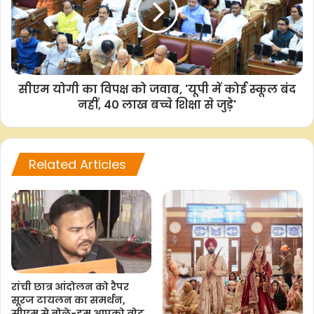
F
W
T
C
S
a
h
w
o
h
सीएम योगी का विपक्ष को जवाब, 'यूपी में कोई स्कूल बंद
c
a
i
p
a
नहीं, 40 लाख बच्चे शिक्षा से जुड़े'
e
t
t
y
r
b
s
t
L
e
o
A
e
i
Related Articles
o
p
r
n
k
p
k
रांची छात्र आंदोलन को रैपर
सूरज टायलन का समर्थन,
सीएम से बोले-हम आपको वोट