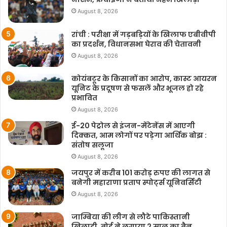
August 8, 2026
रांची : परीक्षा में गड़बड़ियों के खिलाफ एबीवीपी
का प्रदर्शन, विधानसभा घेराव की चेतावनी
August 8, 2026
कोयंबटूर के किसानों का आरोप, कास्ट आयरन
यूनिट के प्रदूषण से फसलें और भूजल हो रहे
प्रभावित
August 8, 2026
ई-20 पेट्रोल से इंजन-मेंटेनेंस में आएगी
दिक्कत, आम लोगों पर पड़ेगा आर्थिक बोझ :
संतोष सलूजा
August 8, 2026
जयपुर में करीब 101 करोड़ रुपए की लागत से
बनेगी महाराणा प्रताप स्पोर्ट्स यूनिवर्सिटी
August 8, 2026
जाम्बिया की लीग से लौटे पाकिस्तानी
खिलाड़ी, बोर्ड ने लगाया 2 साल का बैन