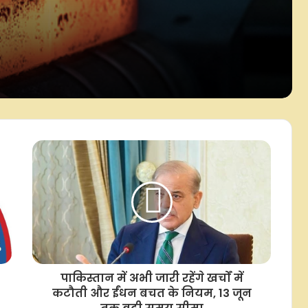
ीय
पर हुई चर्चा : एमईए
पूरी तरह न‍िजी था शेख हसीना का कार्यक्रम,
बांग्‍लादेश पर क‍िसी भी ट‍िप्‍पणी का समर्थन
नहीं : विदेश मंत्रालय
भारतीय नाविकों की सुरक्षा सरकार की
सर्वोच्च प्राथमिकता, 24 घंटे हेल्पलाइन
सक्रिय : विदेश मंत्रालय
ईरानी संसद में होर्मुज से दुश्मन जहाजों को
रोकने के लिए बिल का ड्राफ्ट पेश, नियम
तोड़ने वालों पर लगेगा जुर्माना
बांग्लादेश में जुलाई में सड़क हादसों में 416
लोगों की मौत, 629 घायल; बाइक से सबसे
अधिक दुर्घटनाएं
पाकिस्तान में अभी जारी रहेंगे खर्चों में
कटौती और ईंधन बचत के न‍ियम, 13 जून