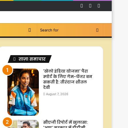
Facebook
YouTube
Instagram
Switch
Search
skin
for
ताज़ा समाचार
'खेलो इंडिया योजना' पैरा
स्पोर्ट के लिए गेम-चेंजर बन
सकती है: तीरंदाज शीतल
देवी
August 7, 2026
सीएजी रिपोर्ट में खुलासा:
'आप' सरकार में डीटीसी