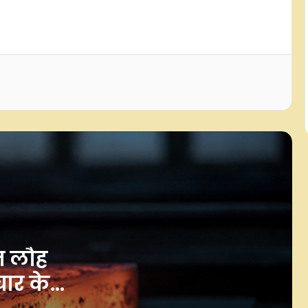
अंतरराष्ट्रीय मानक जारी
चीन ने दक्षिण सूडान में स्थिरता की रक्षा
करने की आवश्यकता पर जोर दिया
व‍िदेशी हस्‍त‍ियों ने क‍िया हथकरघा द‍िवस का
सम्‍मान, भारतीय पर‍िधानों में नजर आए
ऑस्ट्रेलियाई उच्चायोग के अध‍िकारी
एफसीआरए हमारा आंतर‍िक मामला, बाहरी
ट‍िप्‍पणी स्‍वीकार नहीं : व‍िदेश मंत्रालय
अमेरिका में भारत की स्वतंत्रता का जश्न,
मैसाचुसेट्स ने 15 अगस्त को 'इंडिया-डे'
घोषित किया
ित लौह
चार के
इजरायल की पहल पर प्रधानमंत्री मोदी और
नेतन्याहू की टेलीफोन वार्ता, पश्चिम एशिया