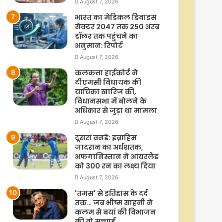
August 7, 2026
भारत का मेडिकल डिवाइस
सेक्टर 2047 तक 250 अरब
डॉलर तक पहुंचने का
अनुमान: रिपोर्ट
August 7, 2026
कलकत्ता हाईकोर्ट ने
टीएमसी विधायक की
याचिका खारिज की,
विधानसभा में बोलने के
अधिकार से जुड़ा था मामला
August 7, 2026
दूसरा वनडे: इब्राहिम
जादरान का अर्धशतक,
अफगानिस्तान ने आयरलैंड
को 300 रन का लक्ष्य दिया
August 7, 2026
'तमस' से इतिहास के दर्द
तक… जब भीष्म साहनी ने
कलम से बयां की विभाजन
की वो सच्चाई