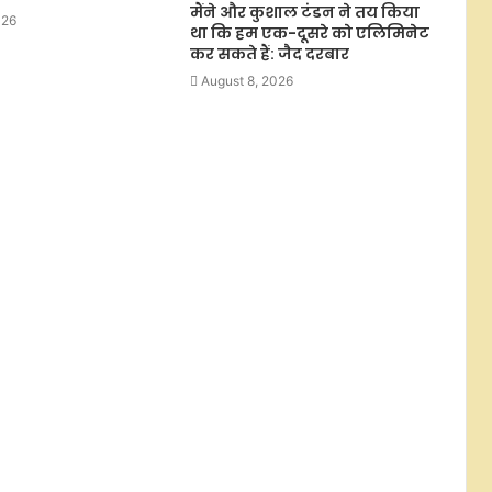
मैंने और कुशाल टंडन ने तय किया
के बीच रांची पहुंचे पीयूष मिश्रा, बोले-
026
था कि हम एक-दूसरे को एलिमिनेट
आपकी आवाज जायज, गाया ‘आरंभ है प्रचंड’
कर सकते हैं: जैद दरबार
August 8, 2026
अभिनेत्री प्राजक्ता माली ने अपनाई वीगन
लाइफस्टाइल, मंदिर में आशीर्वाद लेकर
सुनाया फैसला