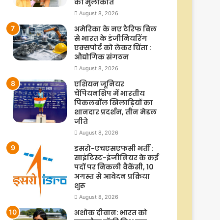
की मुलाकात
August 8, 2026
अमेरिका के नए टैरिफ बिल
से भारत के इंजीनियरिंग
एक्सपोर्ट को लेकर चिंता :
औद्योगिक संगठन
August 8, 2026
एशियन जूनियर
चैंपियनशिप में भारतीय
पिकलबॉल खिलाड़ियों का
शानदार प्रदर्शन, तीन मेडल
जीते
August 8, 2026
इसरो-एचएसएफसी भर्ती :
साइंटिस्ट-इंजीनियर के कई
पदों पर निकली वैकेंसी, 10
अगस्त से आवेदन प्रक्रिया
शुरू
August 8, 2026
अशोक दीवान: भारत को