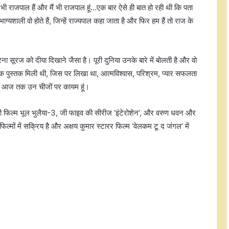
भी राजपाल हैं और मैं भी राजपाल हूं…एक बार ऐसे ही बात हो रही थी कि पता
ग्यशाली वो होते हैं, जिन्हें राज्यपाल कहा जाता है और फिर हम हैं तो राज के
ना सूरज को दीया दिखाने जैसा है। पूरी दुनिया उनके बारे में बोलती है और वो
वक्त एक पुस्तक मिली थी, जिस पर लिखा था, आत्मविश्वास, परिश्रम, प्यार सफलता
'द अलायंस' में दमदार परफॉर्मेंस के बाद
शिल्पा शिंदे ने फैंस को कहा शुक्रिया, श्रेया
 और आज तक उन चीजों पर कायम हूं।
की जीत पर जताई खुशी
 की फिल्म भूल भुलैया-3, जी फाइव की सीरीज ‘इंटेरोशेन’, और वरुण धवन और
सामंथा रुथ प्रभु ने फैंस के साथ शेयर की
ल्मों में सक्रिय है और अक्षय कुमार स्टारर फिल्म ‘वेलकम टू द जंगल’ में
मैटरनिटी मोमेंट्स की तस्वीरें, लिखा खास
नोट
अली गोनी की वजह से मेरे गेम में आया था
सुधार, तभी आखिर तक टिका रहा : अर्सलन
गोनी
धर्म-जाति से उठकर अगर हम पहले भारतीय
बनें तो कई समस्याएं खत्म हो जाएंगी: असित