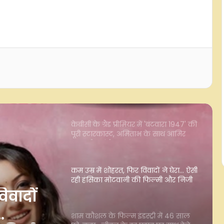
मोदी
मेरी सफलता का श्रेय पति करण को जाता है,
हर कदम पर दिया साथ: सुरभि चंदना
केबीसी के ग्रैंड प्रीमियर में 'बंटवारा 1947' की
पूरी स्टारकास्ट, अमिताभ के साथ आमिर
खान भी आएंगे नजर
कम उम्र में शोहरत, फिर विवादों ने घेरा… ऐसी
रही हंसिका मोटवानी की फिल्मी और निजी
जिंदगी
शाम कौशल के फिल्म इंडस्ट्री में 46 साल
पूरे, कहा- जीवन के हर पड़ाव पर साथ देने
वालों का शुक्रिया
्री में
जेपीएससी-जेएसएसी विवाद: आंदोलित छात्रों
 के हर