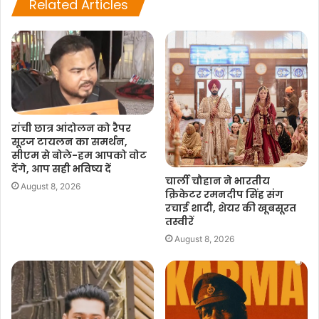
Related Articles
o
p
r
n
k
p
k
रांची छात्र आंदोलन को रैपर
सूरज टायलन का समर्थन,
सीएम से बोले-हम आपको वोट
देंगे, आप सही भविष्य दें
चार्ली चौहान ने भारतीय
August 8, 2026
क्रिकेटर रमनदीप सिंह संग
रचाई शादी, शेयर की खूबसूरत
तस्वीरें
August 8, 2026