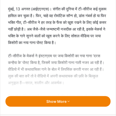
मुंबई, 13 अगस्त (आईएएनएस)। संगीत की दुनिया में टी-सीरीज कई मुकाम
हासिल कर चुका है। फिर, चाहे वह रोमांटिक सॉन्ग हो, डांस नंबर्स हो या फिर
भक्ति गीत, टी-सीरीज ने हर तरह के फैंस को खुश रखने के लिए कोई कसर
नहीं छोड़ी है। अब जैसे-जैसे जन्माष्टमी नजदीक आ रही है, इसके मेकर्स ने
भक्ति के गाने सुनने वालों को खुश करने के लिए सोशल मीडिया पर जया
किशोरी का नया गाना पोस्ट किया है।
टी-सीरीज के मेकर्स ने इंस्टाग्राम पर जया किशोरी का नया गाना ‘दरस
कन्हैया के’ पोस्ट किया है, जिसमें जया किशोरी गाना गाती नजर आ रही हैं।
वीडियो में भी कथावाचिका गाने के बोल में लिपसिंक करती नजर आ रही हैं।
लुक की बात करें तो वे वीडियो में अपनी कथावाचक की छवि के बिल्कुल
अनुकूल हैं—सरल, शालीन और आकर्षक।
फैंस को ये वीडियो काफी पसंद आ रहा है और वे तरह-तरह की प्रतिक्रिया दे
Show More
रहे हैं। एक यूजर ने लिखा, “जय श्री राधाकृष्णा,” दूसरा यूजर कमेंट करता
है, “जय श्री कृष्णा।”