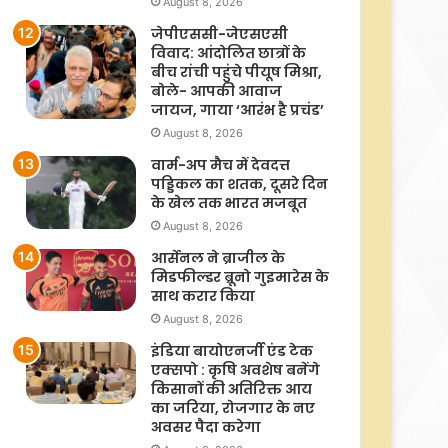
August 8, 2026
जेपीएससी-जेएसएसी
विवाद: आंदोलित छात्रों के
बीच रांची पहुंचे पीयूष मिश्रा,
बोले- आपकी आवाज
जायज, गाया ‘आरंभ है प्रचंड’
August 8, 2026
वार्म-अप मैच में देवदत्त
पड्डिकल का शतक, दूसरे दिन
के खेल तक भारत मजबूत
August 8, 2026
आर्सेनल ने ब्राजील के
मिडफील्डर ब्रूनो गुइमारेस के
साथ करार किया
August 8, 2026
इंडिया बायोएनर्जी एंड टेक
एक्सपो : कृषि अवशेष बनेंगे
किसानों की अतिरिक्त आय
का जरिया, रोजगार के नए
अवसर पैदा करेगा