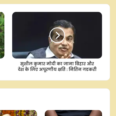
प्रवेश वर्मा की मानहानि शिकायत पर कोर्ट
ने सौरभ भारद्वाज को भेजा नोटिस, 18
अगस्त को अगली सुनवाई
कर्नाटक : स्कूल में भयानक हादसा, गेट
गिरने से चार साल की बच्ची की मौत
कोंकण रेलवे में 134 अप्रेंटिस ट्रेनी पदों पर
नियुक्ति का अवसर, जानें योग्यता और चयन
प्रक्रिया
सुशील कुमार मोदी का जाना बिहार और
देश के लिए अपूरणीय क्षति : नितिन गडकरी
पुणे के 38,970 किसानों को मिला
कर्जमाफी का लाभ, सरकार ने दी 345.25
करोड़ रुपए की राहत
जो सरकार संवाद नहीं करती, वह समस्याओं
का समाधान नहीं खोज सकती: रमाशंकर
राजभर