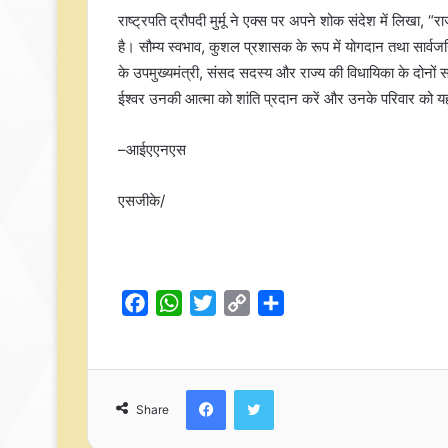
राष्‍ट्रपति द्रौपदी मुर्मू ने एक्‍स पर अपने शोक संदेश में लिख
है। सौम्य स्वभाव, कुशल प्रशासक के रूप में योगदान तथा सार्वजनिक
के उपमुख्यमंत्री, संसद सदस्य और राज्य की विधायिका के दोनों सद
ईश्‍वर उनकी आत्मा को शांति प्रदान करें और उनके परिवार को य
–आईएएनएस
एसजीके/
F
W
T
C
S
a
h
w
o
h
c
a
i
p
a
e
t
t
y
r
Facebook
Twitter
b
s
t
L
e
Share
o
A
e
i