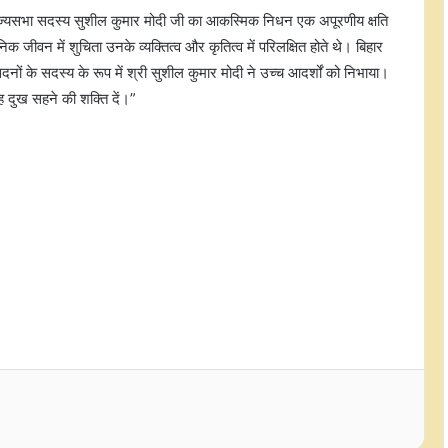
ने सौरभ भारद्वाज को भेजा नोटिस, 18
ा, “राज्‍यसभा सदस्य सुशील कुमार मोदी जी का आकस्मिक निधन एक अपूरणीय क्षति
अगस्त को अगली सुनवाई
 जीवन में शुचिता उनके व्यक्तित्व और कृतित्व में परिलक्षित होते थे। बिहार
नों के सदस्य के रूप में श्री सुशील कुमार मोदी ने उच्च आदर्शों को निभाया।
कर्नाटक : स्कूल में भयानक हादसा, गेट
ह दुख सहने की शक्ति दें।”
गिरने से चार साल की बच्ची की मौत
कोंकण रेलवे में 134 अप्रेंटिस ट्रेनी पदों पर
नियुक्ति का अवसर, जानें योग्यता और चयन
प्रक्रिया
पुणे के 38,970 किसानों को मिला
कर्जमाफी का लाभ, सरकार ने दी 345.25
करोड़ रुपए की राहत
जो सरकार संवाद नहीं करती, वह समस्याओं
का समाधान नहीं खोज सकती: रमाशंकर
राजभर