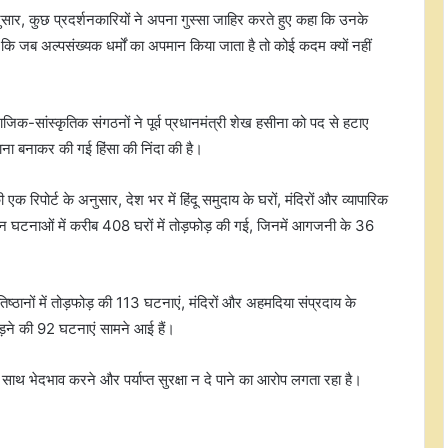
 अनुसार, कुछ प्रदर्शनकारियों ने अपना गुस्सा जाहिर करते हुए कहा कि उनके
या कि जब अल्पसंख्यक धर्मों का अपमान किया जाता है तो कोई कदम क्यों नहीं
ामाजिक-सांस्कृतिक संगठनों ने पूर्व प्रधानमंत्री शेख हसीना को पद से हटाए
निशाना बनाकर की गई हिंसा की निंदा की है।
िपोर्ट के अनुसार, देश भर में हिंदू समुदाय के घरों, मंदिरों और व्यापारिक
ं। इन घटनाओं में करीब 408 घरों में तोड़फोड़ की गई, जिनमें आगजनी के 36
सीपीसी लगातार हो रही मजबूत
िष्ठानों में तोड़फोड़ की 113 घटनाएं, मंदिरों और अहमदिया संप्रदाय के
चीन ने तैयार किया चंद्रमा का नया
तोड़ने की 92 घटनाएं सामने आई हैं।
भूवैज्ञानिक मानचित्र
 साथ भेदभाव करने और पर्याप्त सुरक्षा न दे पाने का आरोप लगता रहा है।
जापान के रक्षा श्वेत पत्र पर चीन ने जताई
कड़ी आपत्ति