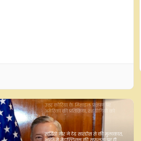
चीन का उभरती तकनीकों के दुरुपयोग पर
रोक लगाने का आह्वान
नई दिल्ली में भारत-रूस आर्मी लैंड सिस्टम
सब-ग्रुप की बैठक, रक्षा सहयोग मजबूत
करने पर जोर
उत्तर कोरिया के मिसाइल प्रक्षेपण पर
अमेरिका की प्रतिक्रिया, सहयोगियों को
सुरक्षा का द‍िया आश्वासन
सर्जियो गोर ने टेड सारंडोस से की मुलाकात,
भारत में नेटफ्लिक्स की सफलता पर दी
बधाई
भारत-सिंगापुर एफओसी की 19वीं बैठक,
व्यापक रणनीतिक साझेदारी को आगे बढ़ाने