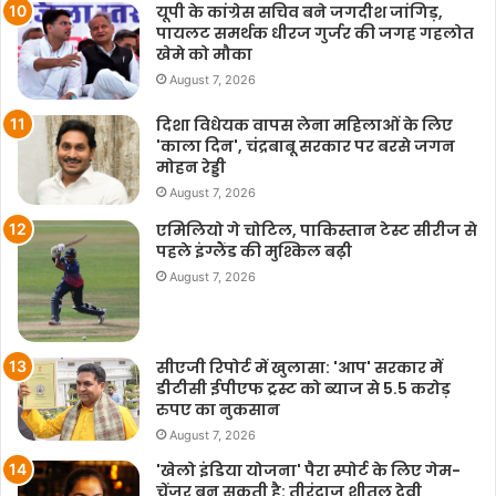
यूपी के कांग्रेस सचिव बने जगदीश जांगिड़,
पायलट समर्थक धीरज गुर्जर की जगह गहलोत
खेमे को मौका
August 7, 2026
दिशा विधेयक वापस लेना महिलाओं के लिए
'काला दिन', चंद्रबाबू सरकार पर बरसे जगन
मोहन रेड्डी
August 7, 2026
एमिलियो गे चोटिल, पाकिस्तान टेस्ट सीरीज से
पहले इंग्लैंड की मुश्किल बढ़ी
August 7, 2026
सीएजी रिपोर्ट में खुलासा: 'आप' सरकार में
डीटीसी ईपीएफ ट्रस्ट को ब्याज से 5.5 करोड़
रुपए का नुकसान
August 7, 2026
'खेलो इंडिया योजना' पैरा स्पोर्ट के लिए गेम-
चेंजर बन सकती है: तीरंदाज शीतल देवी