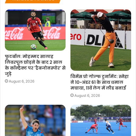
–आईएएनएस
पीएके/एबीएम
F
W
T
C
S
फुटबॉल: मोहम्मद सालाह
a
h
w
o
h
लिवरपूल छोड़ने के बाद 2 साल
c
a
i
p
a
के कॉन्ट्रैक्ट पर 'ट्रैबजोनस्पोर' से
जुड़े
e
t
t
y
r
विमेंस प्रो गोल्फ टूर्नामेंट: स्नेहा
August 6, 2026
ने 10-अंडर 61 के साथ धमाल
b
s
t
L
e
मचाया, 11वें लेग में लीड बनाई
o
A
e
i
August 6, 2026
o
p
r
n
k
p
k