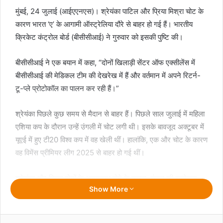
मुंबई, 24 जुलाई (आईएएनएस)। श्रेयंका पाटिल और प्रिया मिश्रा चोट के
कारण भारत ‘ए’ के आगामी ऑस्ट्रेलिया दौरे से बाहर हो गई हैं। भारतीय
क्रिकेट कंट्रोल बोर्ड (बीसीसीआई) ने गुरुवार को इसकी पुष्टि की।
बीसीसीआई ने एक बयान में कहा, “दोनों खिलाड़ी सेंटर ऑफ एक्सीलेंस में
बीसीसीआई की मेडिकल टीम की देखरेख में हैं और वर्तमान में अपने रिटर्न-
टू-प्ले प्रोटोकॉल का पालन कर रही हैं।”
श्रेयंका पिछले कुछ समय से मैदान से बाहर हैं। पिछले साल जुलाई में महिला
एशिया कप के दौरान उन्हें उंगली में चोट लगी थी। इसके बावजूद अक्टूबर में
यूएई में हुए टी20 विश्व कप में वह खेली थीं। हालांकि, एक और चोट के कारण
वह विमेंस प्रीमियर लीग 2025 से बाहर हो गई थीं।
श्रेयंका और प्रिया दोनों के अनुपलब्ध होने के कारण, बंगाल की बल्लेबाज
Show More
धरा गुज्जर और उत्तराखंड की ऑलराउंडर प्रेमा रावत को तीनों प्रारूपों के
लिए टीम में शामिल किया गया है। धरा को पहले एकदिवसीय और चार
दिवसीय टीमों में शामिल किया गया था, जबकि प्रेमा को केवल टी20 के लिए
Facebook
Twitter
WhatsApp