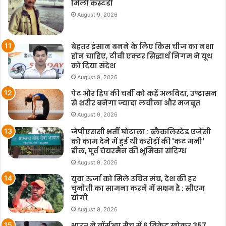
मिली कस्टडी
August 9, 2026
बेहतर इंसान बनने के लिए किस चीज का नशा
होन चाहिए, टीवी एक्टर सिद्धार्थ निगम ने यूथ
को दिया संदेश
August 9, 2026
पेट और हिप की चर्बी को कहें अलविदा, उष्ट्रासन
से शरीर बनेगा ज्यादा लचीला और मजबूत
August 9, 2026
जेपीएससी भर्ती घोटाला : ब्लैकलिस्टेड एजेंसी
को काम देने में हुई थी करोड़ों की 'कट मनी'
डील, पूर्व चेयरमैन की भूमिका संदिग्ध
August 9, 2026
युवा ऊर्जा को मिले उचित मंच, देश की हर
चुनौती का सामना करने में सक्षम है : सीएम
योगी
August 9, 2026
भारत ने वॉर्मअप मैच में 6 विकेट खोकर 357