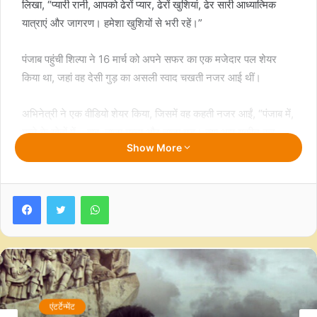
लिखा, “प्यारी रानी, ​​आपको ढेरों प्यार, ढेरों खुशियां, ढेर सारी आध्यात्मिक
यात्राएं और जागरण। हमेशा खुशियों से भरी रहें।”
पंजाब पहुंची शिल्पा ने 16 मार्च को अपने सफर का एक मजेदार पल शेयर
किया था, जहां वह देसी गुड़ का असली स्वाद चखती नजर आई थीं।
अभिनेत्री ने एक वीडियो शेयर किया, जिसमें वह कहती नजर आईं, “पंजाब में,
गन्ने के खेतों में… वाह, ताजा गन्ना और ताजा गुड़। क्या आप यकीन कर
Show More
सकते हैं? यह असली गुड़ है।”
उन्होंने आगे कहा, “इसमें अजवाइन, सौंफ, तिल है – कोई मिलावट नहीं है।
Facebook
Twitter
WhatsApp
वाह, यह कमाल है, यह पूरी तरह से शुद्ध है। पंजाब में इसे रात के खाने के बाद
खाते हैं। मैं गुड़ के नशे में हूं!”
उन्होंने कैप्शन में लिखा, “पंजाब में यह एक ‘गुड’ दिन है।”
रानी मुखर्जी की बात करें तो वह ‘मर्दानी’ फ्रैंचाइज की तीसरी किस्त में नजर
एंटर्टेन्मेंट
आएंगी। अभिनेत्री साहसी, निडर पुलिस शिवानी शिवाजी रॉय की भूमिका को