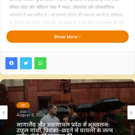
परिवार तंत्र और संविधान तंत्र में ज्यादा, लोकतंत्र और लोकतांत्रिक
संस्थानों में कम यकीन है। जो इमारतें शरिया की वकालत करती हैं, संविधान
के निर्माता की तस्वीर अपने पैरों तले रखते हैं, उनके लिए इस प्रकार की बातें
सामान्य ही है।
Show More
उन्‍होंने तंज कसते हुए कहा कि इनके जो चिराग हैं, नवाबजादे हैं तेजस्वी यादव,
उन्होंने जब कहा कि चुनाव का बहिष्‍कार करना चाहिए। उन्होंने खालिदा जिया
Facebook
Twitter
WhatsApp
जैसी बातें की। बांग्‍लादेश और शरिया के नक्‍शेकदम पर कौन है, यह दिखाई
पड़ रहा है। यह दुर्भाग्‍यपूर्ण बात है कि ये न अंबेडकर के संविधान को मानते हैं
और न ही संविधान के कानून को मानते हैं। इन लोगों की मानसिकता गैर
लोकतांत्रिक है। इसलिए चुनाव के बहिष्‍कार की बातें करते हैं।
उन्‍होंने वोट चोरी के आरोपों को लेकर कांग्रेस पर हमला किया। उन्‍होंने कहा
देश
कि 1983 में सोनिया गांधी नागरिक बनी हैं तो 1980 की मतदाता सूची में
August 6, 2026
उनका नाम कैसे आ गया, वोट चोरी का यह सबसे बड़ा प्रमाण है। रायबरेली
नागालैंड और अरुणाचल प्रदेश में भूस्खलन:
से लेकर वायनाड तक एक प्रकार के फर्जी वोट बने हैं, क्‍या वह सेकुलर वोट
राहुल गांधी, प्रियंका-खड़गे ने घायलों के जल्द
चोरी है। एक बात स्‍पष्‍ट है कि चुनाव आयोग बहाना है, इनको अराजकता
स्वस्थ होने की कामना की