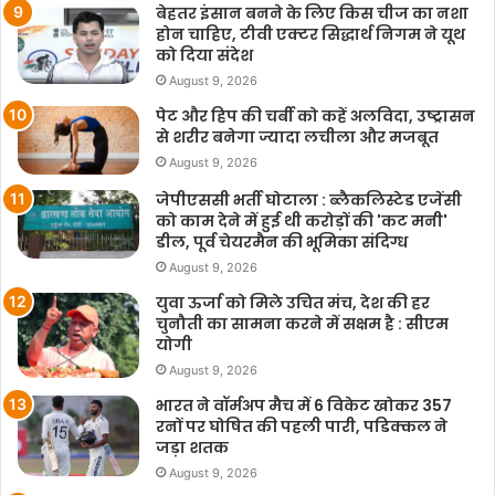
बेहतर इंसान बनने के लिए किस चीज का नशा
होन चाहिए, टीवी एक्टर सिद्धार्थ निगम ने यूथ
को दिया संदेश
August 9, 2026
पेट और हिप की चर्बी को कहें अलविदा, उष्ट्रासन
से शरीर बनेगा ज्यादा लचीला और मजबूत
August 9, 2026
जेपीएससी भर्ती घोटाला : ब्लैकलिस्टेड एजेंसी
को काम देने में हुई थी करोड़ों की 'कट मनी'
डील, पूर्व चेयरमैन की भूमिका संदिग्ध
August 9, 2026
युवा ऊर्जा को मिले उचित मंच, देश की हर
चुनौती का सामना करने में सक्षम है : सीएम
योगी
August 9, 2026
भारत ने वॉर्मअप मैच में 6 विकेट खोकर 357
रनों पर घोषित की पहली पारी, पडिक्कल ने
जड़ा शतक
August 9, 2026