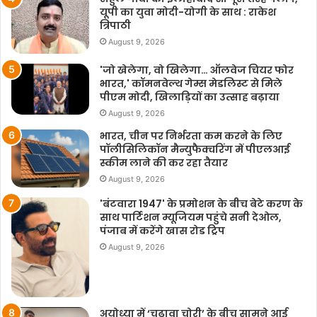
यूपी का युवा मोदी-योगी के साथ : राकेश
त्रिपाठी
August 9, 2026
'जो खेलेगा, वो खिलेगा… ऑलवेज चियर फोर
भारत,' कॉमनवेल्थ गेम्स मेडलिस्ट से मिले
पीएम मोदी, खिलाड़ियों का उत्साह बढ़ाया
August 9, 2026
भारत, चीन पर निर्भरता कम करने के लिए
पॉलीसिलिकॉन मैन्युफैक्चरिंग में पीएलआई
स्कीम लाने की कर रहा तैयार
August 9, 2026
'बंटवारा 1947' के प्रमोशन के बीच बेटे करण के
साथ पार्टिशन म्यूजियम पहुंचे सनी देओल,
पंजाब में करेंगे खास रोड ट्रिप
August 9, 2026
अयोध्या में ‘चढ़ावा चोरी’ के बीच सामने आई