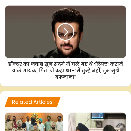
F
W
T
C
S
a
h
w
o
h
c
a
i
p
a
e
t
t
y
r
b
s
t
L
e
o
A
e
i
डॉक्टर का जवाब सुन सदमे में चले गए थे ‘लिफ्ट’ कराने
o
p
r
n
वाले गायक, पिता ने कहा था- ‘मैं तुम्हें नहीं, तुम मुझे
k
p
k
दफनाना’
Related Articles