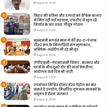
August 8, 2026
बिहार की प्रतिभा और उत्पादों को वैश्विक बाजार
में मिल रही नई पहचान, एफटीए से खुल रहे
निर्यात के नए रास्ते: पीयूष गोयल
August 8, 2026
मुख्यमंत्री भगवंत मान ने की शेर-ए-पंजाब
टी20 कप के खिलाड़ियों संग मुलाकात,
अभिषेक-अर्शदीप भी रहे मौजूद
August 8, 2026
जेपीएससी-जेएसएससी विवाद : सरकार और
छात्रों के बीच दूसरे दौर की वार्ता बेनतीजा,
आंदोलन 15वें दिन भी जारी
August 8, 2026
उपभोक्ता निश्चिंत होकर ई20 पेट्रोल का कर
सकते हैं उपयोग, निर्धारित गुणवत्ता मानकों के
अनुरूप है ईंधन: सरकार
August 8, 2026
वास्को द गामा क्लब ने अर्जेंटीना के फॉरवर्ड