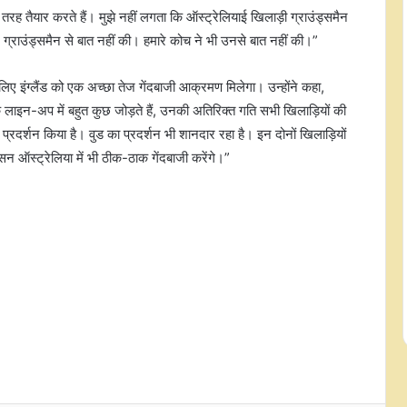
तरह तैयार करते हैं। मुझे नहीं लगता कि ऑस्ट्रेलियाई खिलाड़ी ग्राउंड्समैन
ंने ग्राउंड्समैन से बात नहीं की। हमारे कोच ने भी उनसे बात नहीं की।”
हॉकी इंडिया ने किया जूनियर एशिया कप
के लिए भारतीय महिला टीम का ऐलान,
शिलेइमा चानू बनीं कप्तान
के लिए इंग्लैंड को एक अच्छा तेज गेंदबाजी आक्रमण मिलेगा। उन्होंने कहा,
े लाइन-अप में बहुत कुछ जोड़ते हैं, उनकी अतिरिक्त गति सभी खिलाड़ियों की
कैनेडियन ओपन: टैलोन ग्रीक्सपोर ने किया
ा प्रदर्शन किया है। वुड का प्रदर्शन भी शानदार रहा है। इन दोनों खिलाड़ियों
बड़ा उलटफेर, अलेक्जेंडर ज्वेरेव को हराया
 ऑस्ट्रेलिया में भी ठीक-ठाक गेंदबाजी करेंगे।”
आकाश चोपड़ा ने बताया, क्यों श्रीलंका टेस्ट
सीरीज में सारांश जैन को प्लेइंग इलेवन में
मौका मिलना मुश्किल
जियानी इन्फेंटिनो ने मांगी माफी, फीफा
प्रमुख बने रहने के लिए मिला सीनियर
अधिकारियों का साथ
वैभव सूर्यवंशी को लेकर बटलर की बड़ी
भविष्यवाणी, बोले-15 वर्षीय बल्लेबाज