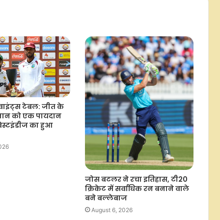
भविष्यवाणी, बोले-15 वर्षीय बल्लेबाज
बनाएगा टी20 में वर्ल्ड रिकॉर्ड
दिसंबर में भारतीय महिला टीम का साउथ
अफ्रीका दौरा, जोड़ी गई 3 मुकाबलों की
टी20 सीरीज
पाकिस्तान के खिलाफ शुरुआती दो टेस्ट के
लिए लॉरेंस की इंग्लिश टीम में वापसी,
बेथेले पूरी सीरीज से बाहर
प्वाइंट्स टेबल: जीत के
तान को एक पायदान
ेस्टइंडीज का हुआ
भारत के लिए तीन दिवसीय वॉर्मअप मैच के
लिए श्रीलंका क्रिकेट इलेवन टीम का
ऐलान, सोनल दिनुशा बने कप्तान
2026
मैच से पहले कैसे वजन को नियंत्रित रखते हैं
जोस बटलर ने रचा इतिहास, टी20
मुक्केबाज? प्रीति पवार ने समझाई पूरी
क्रिकेट में सर्वाधिक रन बनाने वाले
प्रकिया
बने बल्लेबाज
August 6, 2026
श्रीलंका में स्पिन के लिए मददगार पिचों पर