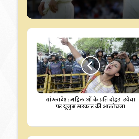
सोनल दिनुशा बने कप्ता
इंग्लिश टीम में वापसी, बेथ
सीरीज से बाहर
बांग्लादेश: महिलाओं के प्रति दोहरा रवैया
पर यूनुस सरकार की आलोचना