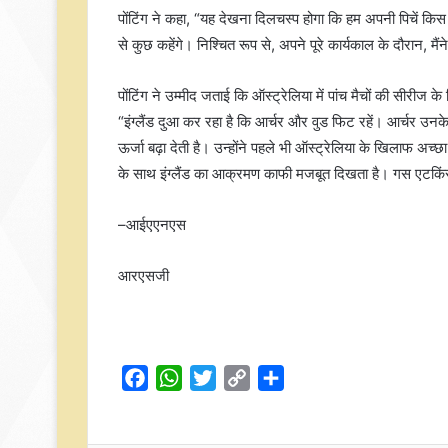
पोंटिंग ने कहा, “यह देखना दिलचस्प होगा कि हम अपनी पिचें किस 
से कुछ कहेंगे। निश्चित रूप से, अपने पूरे कार्यकाल के दौरान, मै
पोंटिंग ने उम्मीद जताई कि ऑस्ट्रेलिया में पांच मैचों की सीरीज 
“इंग्लैंड दुआ कर रहा है कि आर्चर और वुड फिट रहें। आर्चर उनक
ऊर्जा बढ़ा देती है। उन्होंने पहले भी ऑस्ट्रेलिया के खिलाफ अच्छ
के साथ इंग्लैंड का आक्रमण काफी मजबूत दिखता है। गस एटकिंसन
–आईएएनएस
आरएसजी
F
W
T
C
S
a
h
w
o
h
c
a
i
p
a