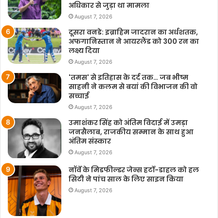
अधिकार से जुड़ा था मामला
August 7, 2026
दूसरा वनडे: इब्राहिम जादरान का अर्धशतक,
अफगानिस्तान ने आयरलैंड को 300 रन का
लक्ष्य दिया
August 7, 2026
'तमस' से इतिहास के दर्द तक… जब भीष्म
साहनी ने कलम से बयां की विभाजन की वो
सच्चाई
August 7, 2026
उमाशंकर सिंह को अंतिम विदाई में उमड़ा
जनसैलाब, राजकीय सम्मान के साथ हुआ
अंतिम संस्कार
August 7, 2026
नॉर्वे के मिडफील्डर जेन्स हर्टो-डाहल को हल
सिटी ने पांच साल के लिए साइन किया
August 7, 2026