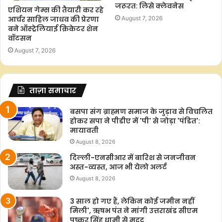
जरूरत: लिसे क्लेवनेस
एशियन गेम्स की तैयारी कर रहे
आर्चर साहिल जाधव की प्रेरणा
August 7, 2026
बने ऑस्ट्रेलियाई क्रिकेटर शेन
वॉटसन
August 7, 2026
ताज़ा समाचार
बसपा संग ब्राह्मण समाज के जुड़ाव से विचलित
होकर सपा ने पीडीए में 'पी' से जोड़ा 'पंडित':
मायावती
August 8, 2026
दिल्ली-एनसीआर में बारिश से जनजीवन
अस्त-व्यस्त, आज भी येलो अलर्ट
August 8, 2026
3 साल हो गए हैं, लेकिन कोई जमीन नहीं
मिली', ऋषभ पंत ने मांगी उत्तराखंड सीएम
पुष्कर सिंह धामी से मदद