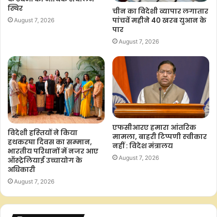
माइलस्टोन हैं।”
स्थिर
चीन का विदेशी व्यापार लगातार
पांचवें महीने 40 खरब युआन के
August 7, 2026
–आईएएनएस
पार
August 7, 2026
एसके/एबीएम
F
W
T
C
S
a
h
w
o
h
c
a
i
p
a
एफसीआरए हमारा आंतर‍िक
व‍िदेशी हस्‍त‍ियों ने क‍िया
मामला, बाहरी ट‍िप्‍पणी स्‍वीकार
e
t
t
y
r
हथकरघा द‍िवस का सम्‍मान,
नहीं : व‍िदेश मंत्रालय
b
s
t
L
e
भारतीय पर‍िधानों में नजर आए
August 7, 2026
ऑस्ट्रेलियाई उच्चायोग के
o
A
e
i
अध‍िकारी
o
p
r
n
August 7, 2026
k
p
k