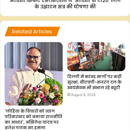
ओडिशा क्रिकेट एसोसिएशन ने 'ओडिशा प्रो टी20' लीग
o
p
r
n
के उद्घाटन सत्र की घोषणा की
k
p
k
Related Articles
दिल्ली में कांवड़ मार्गों पर कड़ी
सुरक्षा, वीएचपी-बजरंग दल के
स्वयंसेवक भी संभाल रहे ड्यूटी
August 8, 2026
'लोहिया के विचारों को त्याग
परिवारवाद को बनाया राजनीति
का आधार', अखिलेश यादव पर
ब्रजेश पाठक का हमला