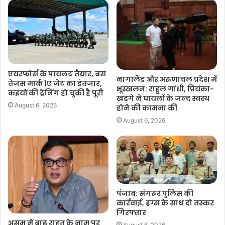
–आईएएनएस
एकेएस/एबीएम
एयरफोर्स के पायलट तैयार, बस
नागालैंड और अरुणाचल प्रदेश में
तेजस मार्क 1ए जेट का इंतजार,
भूस्खलन: राहुल गांधी, प्रियंका-
कइयों की ट्रेनिंग हो चुकी है पूरी
F
W
T
C
S
खड़गे ने घायलों के जल्द स्वस्थ
August 6, 2026
होने की कामना की
a
h
w
o
h
August 6, 2026
c
a
i
p
a
e
t
t
y
r
b
s
t
L
e
o
A
e
i
o
p
r
n
k
p
k
पंजाब: संगरूर पुलिस की
कार्रवाई, ड्रग्स के साथ दो तस्कर
गिरफ्तार
असम में बाढ़ राहत के नाम पर
August 6, 2026