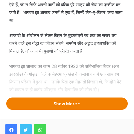
ऐसे हैं, जो न सिर्फ अपनी पार्टी की बल्कि पूरे राष्ट्र की सेवा का प्रतीक बन
जाते हैं। भागवत झा आजाद उनमें से एक हैं, जिन्हें ‘शेर-ए-बिहार’ कहा जाता
था।
आजादी के आंदोलन से लेकर बिहार के मुख्यमंत्री पद तक का सफर तय
करने वाले इस योद्धा का जीवन संघर्ष, समर्पण और अटूट इच्छाशक्ति की
मिसाल है, जो आज भी युवाओं को प्रेरित करता है।
भागवत झा आजाद का जन्म 28 नवंबर 1922 को अविभाजित बिहार (अब
झारखंड) के गोड्डा जिले के मेहरमा प्रखंड के कसबा गांव में एक साधारण
किसान परिवार में हुआ था। उनके पिता एक मेहनती किसान थे, जिन्होंने बेटे
को बचपन से ही कठोर परिश्रम और देशभक्ति की सीख दी।
Show More
आजाद का पूरा नाम भागवत झा था, लेकिन ‘आजाद’ उपनाम का जुड़ना एक
दिलचस्प किस्से से जुड़ा है। 1942 के भारत छोड़ो आंदोलन के दौरान जब वे
गिरफ्तार हुए, तो ब्रिटिश पुलिस ने उनका नाम पूछा। उन्होंने गर्व से कहा,
Facebook
Twitter
WhatsApp
“मेरा नाम आजाद है।” इस घटना ने न सिर्फ उन्हें आजादी का प्रतीक बना