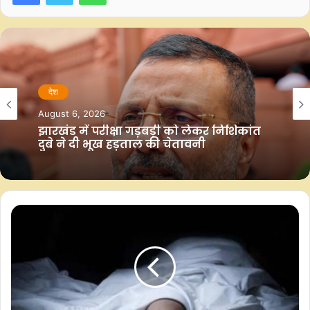
दिया, बल्कि उनके व्यक्तित्व की जिद और साहस को भी उजागर कर दिया।
शिक्षा के मामले में आजाद बेहद मेहनती थे। उन्होंने अपनी प्रारंभिक पढ़ाई
स्थानीय स्कूलों में की और बाद में भागलपुर विश्वविद्यालय से एमए की डिग्री
हासिल की। लेकिन उनकी पढ़ाई बीच में रुक गई, जब 1942 में महात्मा गांधी
देश
के नेतृत्व में भारत छोड़ो आंदोलन ने जोर पकड़ा। युवा आजाद आंदोलन में
कूद पड़े। वे रात-दिन भूमिगत गतिविधियों में लगे रहे, ब्रिटिश साम्राज्य के
August 6, 2026
खिलाफ पर्चे बांटते, सभाओं का आयोजन करते और साथियों को प्रेरित
झारखंड में परीक्षा गड़बड़ी को लेकर निशिकांत
दुबे ने दी भूख हड़ताल की चेतावनी
करते।
इस आंदोलन के कारण उन्हें कई बार जेल यात्रा करनी पड़ी। जेल से बाहर
आकर उन्होंने भारतीय राष्ट्रीय कांग्रेस को अपना जीवन समर्पित कर दिया।
बिहार प्रांत कांग्रेस कमेटी में उनकी भूमिका इतनी महत्वपूर्ण हो गई कि वे
जल्द ही प्रदेश स्तर के नेता बन गए।
भागवत झा आजाद का राजनीतिक सफर 1950 के दशक से चमका। वे
बिहार विधानसभा के सदस्य बने और विभिन्न मंत्रालयों में मंत्री के रूप में सेवा
की। लेकिन असली ऊंचाई तब आई, जब उन्होंने लोकसभा चुनावों में धमाल