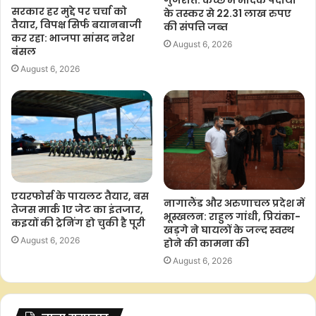
गुजरात: कच्छ में मादक पदार्थों
सरकार हर मुद्दे पर चर्चा को
e
t
t
y
r
के तस्कर से 22.31 लाख रुपए
तैयार, विपक्ष सिर्फ बयानबाजी
की संपत्ति जब्त
b
s
t
L
e
कर रहा: भाजपा सांसद नरेश
August 6, 2026
o
A
e
i
बंसल
o
p
r
n
August 6, 2026
k
p
k
एयरफोर्स के पायलट तैयार, बस
नागालैंड और अरुणाचल प्रदेश में
तेजस मार्क 1ए जेट का इंतजार,
भूस्खलन: राहुल गांधी, प्रियंका-
कइयों की ट्रेनिंग हो चुकी है पूरी
खड़गे ने घायलों के जल्द स्वस्थ
August 6, 2026
होने की कामना की
August 6, 2026