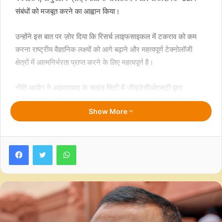
संबंधों को मजबूत करने का आह्वान किया।
उन्होंने इस बात पर ज़ोर दिया कि रिसर्च लाइफसाइकल में टकराव को कम
करना राष्ट्रीय वैज्ञानिक लक्ष्यों को आगे बढ़ाने और महत्वपूर्ण टेक्नोलॉजी
क्षेत्रों में आत्मनिर्भरता प्राप्त करने के लिए महत्वपूर्ण है।
नीति आयोग ने अहमदाबाद के साइंस सिटी में जीयूजेसीओएसटी द्वारा
आयोजित ‘ईज ऑफ डूइंग रिसर्च एंड डेवलपमेंट’ पर पांचवीं परामर्श बैठक
Show More
आयोजित की।
बैठक का उद्देश्य प्रक्रियागत बाधाओं को कम करने, ज्ञान संसाधनों तक पहुंच
Facebook
Twitter
WhatsApp
बढ़ाने, संस्थागत प्रतिस्पर्धात्मकता को बढ़ाने, अनुवादात्मक अनुसंधान पर
अधिक जोर देने और देश में आरएंडडी के लिए एक अधिक सक्षम वातावरण को
बढ़ावा देने पर आम सहमति बनाना था।
नीति आयोग के वरिष्ठ सलाहकार, प्रोफेसर विवेक कुमार सिंह ने भारत में
अनुसंधान एवं विकास को बढ़ावा देने के लिए संरचनात्मक सुधारों, चुस्त