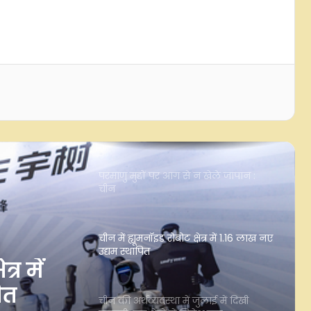
पहुंचे पांच भारतीय मोर, निभाई गई परंपरा
नेपाल सरकार की कार्यशैली पर अपनी ही
पार्टी ने उठाए सवाल, पीएम बालेंद्र शाह के
पोस्ट से बढ़ी चर्चा
परमाणु मुद्दों पर आग से न खेले जापान :
चीन
चीन में ह्यूमनॉइड रोबोट क्षेत्र में 1.16 लाख नए
उद्यम स्थापित
चीन की अर्थव्यवस्था में जुलाई में दिखी
मजबूती, नए क्षेत्रों में निवेश बढ़ा
ुलाई में
ें निवेश
चीन में पहली छमाही में घरेलू पर्यटक यात्राएं