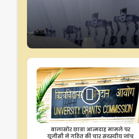
बढ़ा
चीन में ह्यूमनॉइड रोबोट क्षेत
1.16 लाख नए उद्यम स्थाप
बालासोर छात्रा आत्मदाह मामले पर
यूजीसी ने गठित की चार सदस्यीय जांच