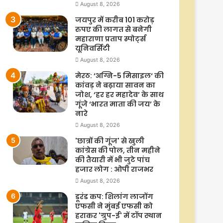
August 8, 2026
जयपुर में करीब 101 करोड़
रुपए की लागत से बनेगी
महाराणा प्रताप स्पोर्ट्स
यूनिवर्सिटी
August 8, 2026
मेरठ: ‘अग्नि-5 मिसाइल‘ की
कांवड़ ने बढ़ाया सावन का
जोश, ‘हर हर महादेव’ के साथ
गूंजे ‘भारत माता की जय’ के
नारे
August 8, 2026
'छात्रों की गूंज' से खुली
कांग्रेस की पोल, तीन महीने
की तैयारी में भी जुटे पांच
हजार लोग : ओपी राजभर
August 8, 2026
डूरंड कप: शिलांग लाजोंग
एफसी ने मुंबई एफसी को
हराकर 'ग्रुप-ई' में टॉप स्थान