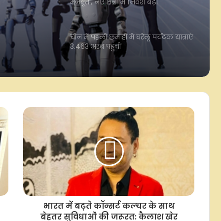
3.463 अरब पहुंचीं
्र में
आसियान की रोशनी से जगमगा उठा
कुतुबमीनार, नई दिल्ली में 59वीं वर्षगांठ का
ित
हुआ आयोजन
अमेरिका का अतिरिक्त टैक्स प्रावधान, भारत
के लिए चुनौती : विदेशी मामलों के एक्सपर्ट
महेश सचदेव
ग्रीनलैंड में बिना मंजूरी तेल ड्रिलिंग की
तैयारी, ट्रंप से जुड़े अमेरिकी कारोबारी समूह
को सरकार की कड़ी चेतावनी
जापान: कुमामोटो भूकंप में मृतकों की
संख्या बढ़कर 39 हुई
भारत में बढ़ते कॉन्सर्ट कल्चर के साथ
बेहतर सुविधाओं की जरूरत: कैलाश खेर
संयुक्त राष्ट्र के 'पैलेस डेस नेशंस' परिसर