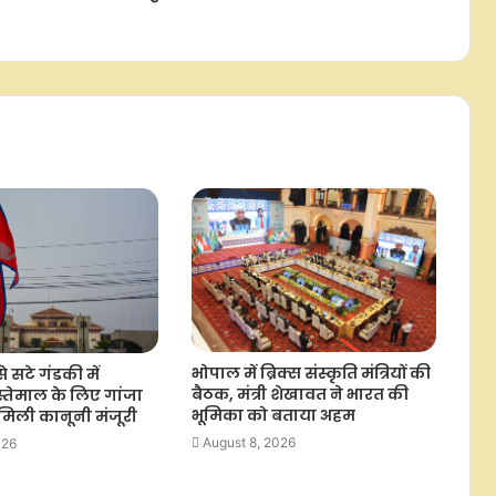
पहुंचे पांच भारतीय मोर, निभाई गई परंपरा
नेपाल सरकार की कार्यशैली पर अपनी ही
पार्टी ने उठाए सवाल, पीएम बालेंद्र शाह के
पोस्ट से बढ़ी चर्चा
परमाणु मुद्दों पर आग से न खेले जापान :
चीन
चीन में ह्यूमनॉइड रोबोट क्षेत्र में 1.16 लाख नए
उद्यम स्थापित
भोपाल में ब्रिक्स संस्कृति मंत्रियों की
से सटे गंडकी में
चीन की अर्थव्यवस्था में जुलाई में दिखी
बैठक, मंत्री शेखावत ने भारत की
्तेमाल के लिए गांजा
मजबूती, नए क्षेत्रों में निवेश बढ़ा
भूमिका को बताया अहम
मिली कानूनी मंजूरी
August 8, 2026
026
चीन में पहली छमाही में घरेलू पर्यटक यात्राएं