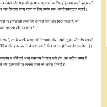
 को रोकने और क्षेत्र की सुरक्षा बनाए रखने के लिए इन्हें खत्म करने हेतु अपनी
सुरक्षा और स्थिरता बनाए रखने के लिए उसके साथ अपनी एकजुटता जताई।
षेत्रों पर इजरायली हमलों की भी कड़ी निंदा और निंदा करता है, जो
की शृंखला का एक और उदाहरण है।”
अमेरिका का अतिरिक्त टैक्स प्रावधान, भारत
हमलों, उसके आंतरिक मामलों में हस्तक्षेप और उसकी सुरक्षा और स्थिरता को
के लिए चुनौती : विदेशी मामलों के एक्सपर्ट
ा सीरिया और इजरायल के बीच 1974 के विघटन समझौते का घोर उल्लंघन है।
महेश सचदेव
समुदाय से सीरियाई अरब गणराज्य के साथ खड़े होने, इस कठिन समय में
ग्रीनलैंड में बिना मंजूरी तेल ड्रिलिंग की
तैयारी, ट्रंप से जुड़े अमेरिकी कारोबारी समूह
 और उल्लंघनों का सामना करने की अपील दोहराई है।
को सरकार की कड़ी चेतावनी
जापान: कुमामोटो भूकंप में मृतकों की
संख्या बढ़कर 39 हुई
संयुक्त राष्ट्र के 'पैलेस डेस नेशंस' परिसर