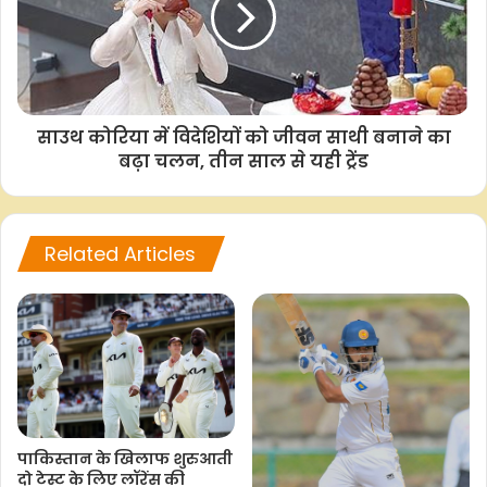
F
W
T
C
S
a
h
w
o
h
साउथ कोरिया में विदेशियों को जीवन साथी बनाने का
c
a
i
p
a
बढ़ा चलन, तीन साल से यही ट्रेंड
e
t
t
y
r
b
s
t
L
e
o
A
e
i
Related Articles
o
p
r
n
k
p
k
पाकिस्तान के खिलाफ शुरुआती
दो टेस्ट के लिए लॉरेंस की