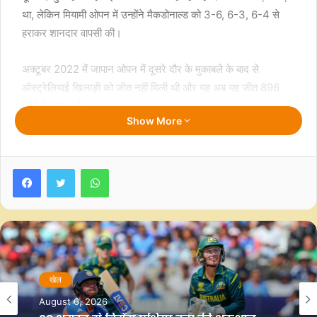
था, लेकिन मियामी ओपन में उन्होंने मैकडोनाल्ड को 3-6, 6-3, 6-4 से
हराकर शानदार वापसी की।
अक्टूबर 2022 में जापान ओपन में दूसरे दौर के मुकाबले के बाद से
ऑस्ट्रेलियाई खिलाड़ी को जीत नहीं मिली थी और यह अब यह जीत 896
दिनों के बाद आई।
Show More
कलाई की चोट के चलते किर्गियोस का करियर खतरे में पड़ गया था, लेकिन
अब इस जीत को वह अपनी वापसी का सबसे बड़ा पल मानते हैं। उन्होंने कहा,
Facebook
Twitter
WhatsApp
“यह मेरे लिए लंबा सफर रहा है। कई बार तो मैच खेलना भी डराने वाला था
कि मैं इसे पूरा कर पाऊंगा या नहीं। लेकिन अब एक जीत हासिल करके यह
महसूस करना कि मैं फिर से इस खेल का हिस्सा हूं, बहुत खास अहसास है।”
अब उनका अगला मुकाबला 22वीं वरीयता प्राप्त करेन खाचानोव से होगा,
जिनसे वह 2022 यूएस ओपन के क्वार्टरफाइनल में हार चुके हैं। इस बार
किर्गियोस उस हार का बदला लेना चाहेंगे।
खेल
खेल
August 6, 2026