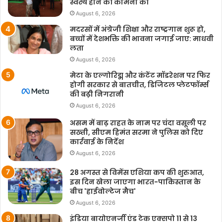
स्वस्थ होने की कामना की
August 6, 2026
मदरसों में अंग्रेजी शिक्षा और राष्ट्रगान शुरू हो,
बच्चों में देशभक्ति की भावना जगाई जाए: माधवी
लता
August 6, 2026
मेटा के एल्गोरिद्म और कंटेंट मॉडरेशन पर फिर
होगी सरकार से बातचीत, डिजिटल प्लेटफॉर्म्स
की बढ़ी निगरानी
August 6, 2026
असम में बाढ़ राहत के नाम पर चंदा वसूली पर
सख्ती, सीएम हिमंत सरमा ने पुलिस को दिए
कार्रवाई के निर्देश
August 6, 2026
28 अगस्त से विमेंस एशिया कप की शुरुआत,
इस दिन खेला जाएगा भारत-पाकिस्तान के
बीच 'हाईवोल्टेज मैच'
August 6, 2026
इंडिया बायोएनर्जी एंड टेक एक्सपो 11 से 13