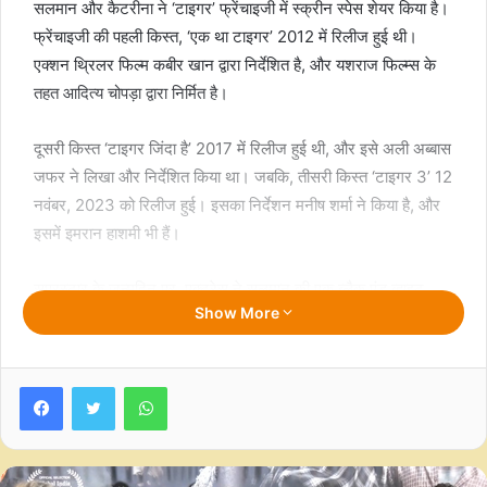
सलमान और कैटरीना ने ‘टाइगर’ फ्रेंचाइजी में स्क्रीन स्पेस शेयर किया है।
फ्रेंचाइजी की पहली किस्त, ‘एक था टाइगर’ 2012 में रिलीज हुई थी।
एक्शन थ्रिलर फिल्म कबीर खान द्वारा निर्देशित है, और यशराज फिल्म्स के
तहत आदित्य चोपड़ा द्वारा निर्मित है।
दूसरी किस्त ‘टाइगर जिंदा है’ 2017 में रिलीज हुई थी, और इसे अली अब्बास
जफर ने लिखा और निर्देशित किया था। जबकि, तीसरी किस्त ‘टाइगर 3’ 12
नवंबर, 2023 को रिलीज हुई। इसका निर्देशन मनीष शर्मा ने किया है, और
इसमें इमरान हाशमी भी हैं।
सुपरस्टार के जन्मदिन पर, एक्ट्रेस ने सलमान की एक ब्लैक एंड व्हाइट
Show More
तस्वीर शेयर की, और लिखा: “टाइगर टाइगर टाइगर/ आप हमेशा वैसे ही रहें
जैसे आप हैं… एक सच्चे असली…हैप्पी बर्थडे।”
Facebook
Twitter
WhatsApp
वर्कफ्रंट की बात करें तो, कैटरीना की अगली फिल्म ‘मैरी क्रिसमस’ है।
रोमांटिक थ्रिलर फिल्म श्रीराम राघवन द्वारा निर्देशित है और इसमें कैटरीना
के साथ विजय सेतुपति हैं।