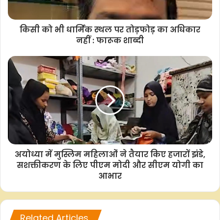
a
h
w
o
h
c
a
i
p
a
किसी को भी धार्मिक स्‍थल पर तोड़फोड़ का अधिकार
e
t
t
y
r
नहीं : फारूक शाब्दी
b
s
t
L
e
o
A
e
i
o
p
r
n
k
p
k
अयोध्या में मुस्लिम महिलाओं ने तैयार किए हजारों झंडे,
सशक्तीकरण के लिए पीएम मोदी और सीएम योगी का
आभार
Related Articles