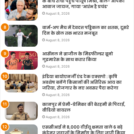
के बीच रांची पहुंचे पीयूष मिश्रा, बोले- आपकी
आवाज जायज, गाया ‘आरंभ है प्रचंड’
August 8, 2026
वार्म-अप मैच में देवदत्त पड्डिकल का शतक, दूसरे
दिन के खेल तक भारत मजबूत
August 8, 2026
आर्सेनल ने ब्राजील के मिडफील्डर ब्रूनो
गुइमारेस के साथ करार किया
August 8, 2026
इंडिया बायोएनर्जी एंड टेक एक्सपो : कृषि
अवशेष बनेंगे किसानों की अतिरिक्त आय का
जरिया, रोजगार के नए अवसर पैदा करेगा
August 8, 2026
कानपुर में प्रेमी-प्रेमिका की बेरहमी से पिटाई,
वीडियो वायरल
August 8, 2026
एससीआई ने 8,000 टीईयू क्षमता वाले 6 बड़े
कंटेनर जहाजों के निर्माण के लिए जारी किया