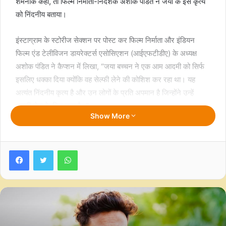
शर्मनाक कहा, तो फिल्म निर्माता-निर्देशक अशोक पंडित ने जया के इस कृत्य
को निंदनीय बताया।
इंस्टाग्राम के स्टोरीज सेक्शन पर पोस्ट कर फिल्म निर्माता और इंडियन
फिल्म एंड टेलीविजन डायरेक्टर्स एसोसिएशन (आईएफटीडीए) के अध्यक्ष
अशोक पंडित ने कैप्शन में लिखा, “जया बच्चन ने एक आम आदमी को सिर्फ
इसलिए धक्का दिया क्योंकि वह सेल्फी लेने की कोशिश कर रहा था। यह
अत्यंत निंदनीय कृत्य है और उन लोगों के प्रति अपमान है जिन्होंने उन्हें
अपनी सेवा के लिए चुना है।”
Show More
उन्होंने आगे लिखा, “एक लोक सेवक 24 घंटे नाराज और चिड़चिड़ा नहीं रह
सकता। ऐसी क्षमता वाली कलाकार से विनम्रता और करुणा की अपेक्षा की
Facebook
Twitter
WhatsApp
जाती है, जिसे उसके प्रशंसकों का प्यार मिला है और जो उसे यह कद और
स्थान प्रदान करने के लिए जिम्मेदार हैं।”
सोशल मीडिया पर वायरल हो रहे एक वीडियो में जया बच्चन एक आम शख्स
को धक्का देती हुई नजर आ रही हैं। बताया जा रहा है कि यह व्यक्ति सेल्फी
लेने की कोशिश कर रहा था, जिस पर जया बच्चन ने नाराजगी जताई और