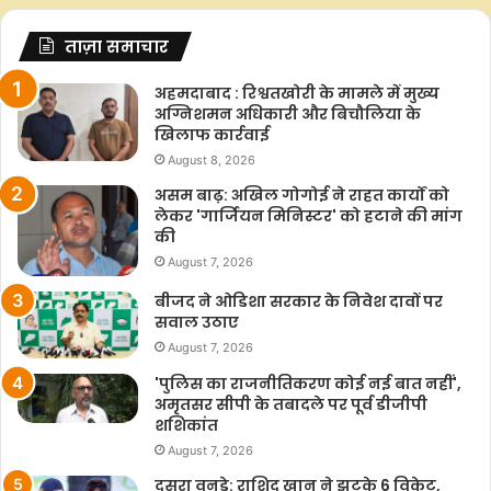
ताज़ा समाचार
अहमदाबाद : रिश्वतखोरी के मामले में मुख्य
अग्निशमन अधिकारी और बिचौलिया के
खिलाफ कार्रवाई
August 8, 2026
असम बाढ़: अखिल गोगोई ने राहत कार्यों को
लेकर 'गार्जियन मिनिस्टर' को हटाने की मांग
की
August 7, 2026
बीजद ने ओडिशा सरकार के निवेश दावों पर
सवाल उठाए
August 7, 2026
'पुलिस का राजनीतिकरण कोई नई बात नहीं',
अमृतसर सीपी के तबादले पर पूर्व डीजीपी
शशिकांत
August 7, 2026
दूसरा वनडे: राशिद खान ने झटके 6 विकेट,