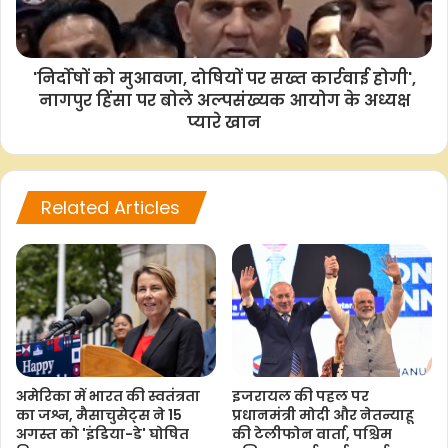
o
A
e
i
o
p
r
n
k
p
k
'निर्दोषों को मुआवजा, दोषियों पर सख्त कार्रवाई होगी',
नागपुर हिंसा पर बोले अल्पसंख्यक आयोग के अध्यक्ष
प्यारे खान
Related Articles
अमेरिका में भारत की स्वतंत्रता
इजरायल की पहल पर
का जश्न, मैसाचुसेट्स ने 15
प्रधानमंत्री मोदी और नेतन्याहू
अगस्त को 'इंडिया-डे' घोषित
की टेलीफोन वार्ता, पश्चिम